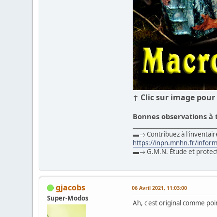
↑ Clic sur image pour 
Bonnes observations à t
____________________________
▬→ Contribuez à l'inventair
https://inpn.mnhn.fr/infor
▬→ G.M.N. Étude et protec
gjacobs
06 Avril 2021, 11:03:00
Super-Modos
Ah, c'est original comme poi