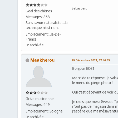
Sebastien.
Geai des chênes
Messages: 868
Sans savoir naturaliste...la
technique n'est rien.
Emplacement: Ile-De-
France
IP archivée
Maakherou
29 Décembre 2021, 17:46:35
Bonjour EOS1,
Merci de ta réponse, je vais
le menu du piège photo !
Oui c'est décevant de voir 
Grive musicienne
Je crois que mes rêves de "p
Messages: 449
n'ont pas de magasin dans
Emplacement: Sologne
J'espère que ma mésaventure
IP archivée