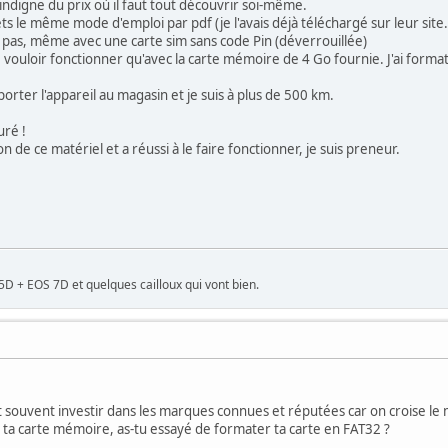
ndigne du prix où il faut tout découvrir soi-même.
s le même mode d'emploi par pdf (je l'avais déjà téléchargé sur leur site.
 pas, même avec une carte sim sans code Pin (déverrouillée)
 vouloir fonctionner qu'avec la carte mémoire de 4 Go fournie. J'ai formaté
eporter l'appareil au magasin et je suis à plus de 500 km.
uré !
n de ce matériel et a réussi à le faire fonctionner, je suis preneur.
 + EOS 7D et quelques cailloux qui vont bien.
ut souvent investir dans les marques connues et réputées car on croise le
ta carte mémoire, as-tu essayé de formater ta carte en FAT32 ?