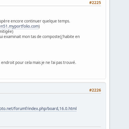
#2225
j'espère encore continuer quelque temps.
ien51.myportfolio.com
)
mitigée)
qui examinait mon tas de composte(j'habite en
endroit pour cela mais je ne l'ai pas trouvé.
#2226
oto.net/forumf/index.php/board,16.0.html