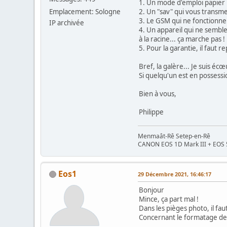
1. Un mode d'emploi papier i
Emplacement: Sologne
2. Un "sav" qui vous transmet
3. Le GSM qui ne fonctionne
IP archivée
4. Un appareil qui ne semble
à la racine... ça marche pas !
5. Pour la garantie, il faut r
Bref, la galère... Je suis écœ
Si quelqu'un est en possessio
Bien à vous,
Philippe
Menmaât-Rê Setep-en-Rê
CANON EOS 1D Mark III + EOS 5D
Eos1
29 Décembre 2021, 16:46:17
Bonjour
Mince, ça part mal !
Dans les pièges photo, il fa
Concernant le formatage de 