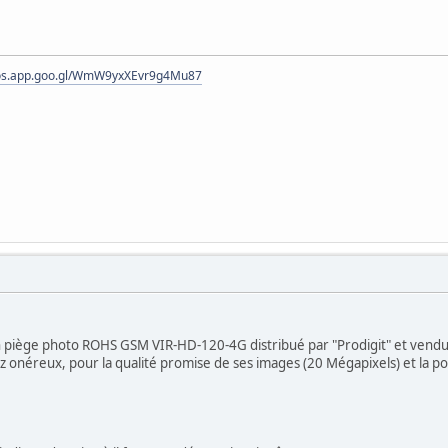
tos.app.goo.gl/WmW9yxXEvr9g4Mu87
 un piège photo ROHS GSM VIR-HD-120-4G distribué par "Prodigit" et ven
sez onéreux, pour la qualité promise de ses images (20 Mégapixels) et la p