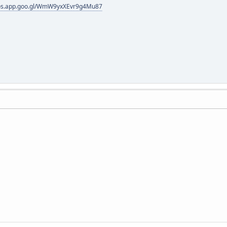
tos.app.goo.gl/WmW9yxXEvr9g4Mu87