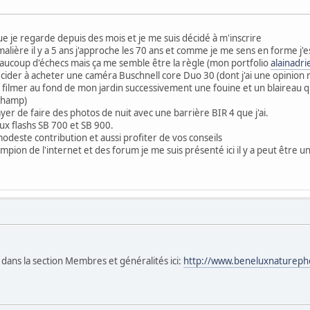
que je regarde depuis des mois et je me suis décidé à m'inscrire
imalière il y a 5 ans j'approche les 70 ans et comme je me sens en forme 
beaucoup d'échecs mais ça me semble être la règle (mon portfolio
alainadr
 décider à acheter une caméra Buschnell core Duo 30 (dont j'ai une opinion 
 filmer au fond de mon jardin successivement une fouine et un blaireau 
champ)
yer de faire des photos de nuit avec une barrière BIR 4 que j'ai.
eux flashs SB 700 et SB 900.
deste contribution et aussi profiter de vos conseils
ion de l'internet et des forum je me suis présenté ici il y a peut être un 
t dans la section Membres et généralités ici:
http://www.beneluxnatureph