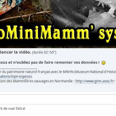
lancer la vidéo.
(durée 02':50")
ous et n'oubliez pas de faire remonter vos données !
_________________________
e du patrimoine naturel français avec le MNHN (Museum National d'Histoire
mations/inpn-especes
tion des Mammifères sauvages en Normandie :
http://www.gmn.asso.fr/
nt de vue! Extra!