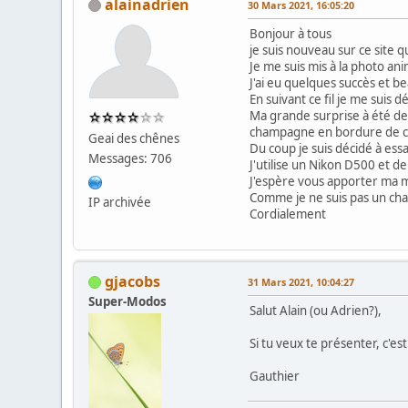
alainadrien
30 Mars 2021, 16:05:20
Bonjour à tous
je suis nouveau sur ce site 
Je me suis mis à la photo an
J'ai eu quelques succès et 
En suivant ce fil je me suis
Ma grande surprise à été de
champagne en bordure de 
Geai des chênes
Du coup je suis décidé à essa
Messages: 706
J'utilise un Nikon D500 et d
J'espère vous apporter ma mo
Comme je ne suis pas un champ
IP archivée
Cordialement
gjacobs
31 Mars 2021, 10:04:27
Super-Modos
Salut Alain (ou Adrien?),
Si tu veux te présenter, c'es
Gauthier