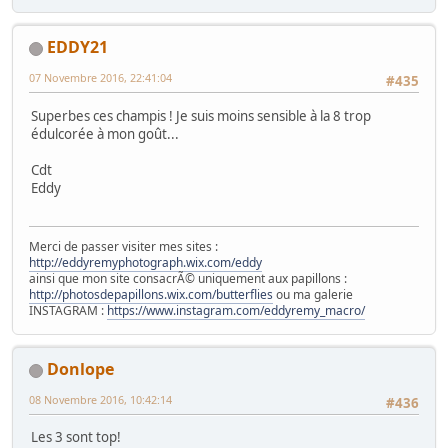
EDDY21
07 Novembre 2016, 22:41:04
#435
Superbes ces champis ! Je suis moins sensible à la 8 trop
édulcorée à mon goût...
Cdt
Eddy
Merci de passer visiter mes sites :
http://eddyremyphotograph.wix.com/eddy
ainsi que mon site consacrÃ© uniquement aux papillons :
http://photosdepapillons.wix.com/butterflies
ou ma galerie
INSTAGRAM :
https://www.instagram.com/eddyremy_macro/
Donlope
08 Novembre 2016, 10:42:14
#436
Les 3 sont top!