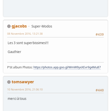
gjacobs
Super-Modos
08 Novembre 2016, 13:21:38
#439
Les 3 sont superbissimes!!!
Gauthier
P'tit album Photos:
https://photos.app.goo.gl/WmW9yxXEvr9g4Mu87
tomsawyer
10 Novembre 2016, 21:06:10
#440
merci à tous