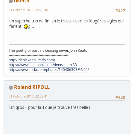
dkeith
31 Octobre 2016, 15:20:46
#427
un superbe trio de fin! ah le travail avec les fougères aigles qui
fanent
...
The poetry of earth is ceasing never. John Keats
--------------------------------------------------
http://deniskeith.jimdo.com/
https://www.facebook.com/denis.keith.33
https://www.flickr.com/photos/145486303@N02/
Roland RIPOLL
31 Octobre 2016, 22:22:41
#428
Un gros + pour la 4 que je trouve très belle !