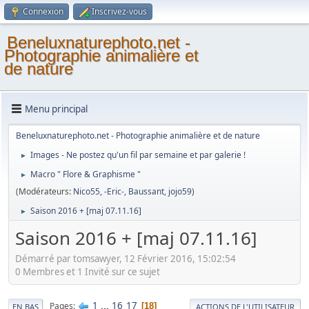
Connexion
Inscrivez-vous
Beneluxnaturephoto.net -
Photographie animalière et
de nature
Menu principal
Beneluxnaturephoto.net - Photographie animalière et de nature
Images - Ne postez qu'un fil par semaine et par galerie !
►
Macro " Flore & Graphisme "
►
(Modérateurs:
Nico55
,
-Eric-
,
Baussant
,
jojo59
)
Saison 2016 + [maj 07.11.16]
►
Saison 2016 + [maj 07.11.16]
Démarré par tomsawyer, 12 Février 2016, 15:02:54
0 Membres et 1 Invité sur ce sujet
1
...
16
17
Pages
18
EN BAS
ACTIONS DE L'UTILISATEUR