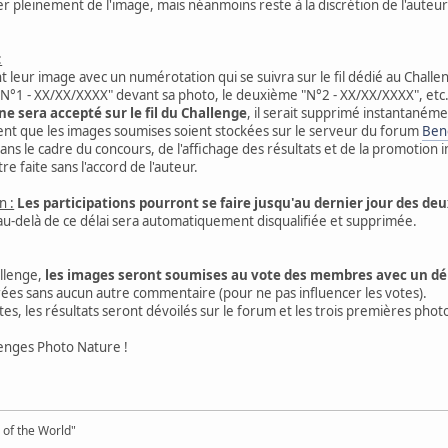
er pleinement de l'image, mais néanmoins reste à la discrétion de l'aute
:
eur image avec un numérotation qui se suivra sur le fil dédié au Challen
"N°1 - XX/XX/XXXX" devant sa photo, le deuxième "N°2 - XX/XX/XXXX", etc
 sera accepté sur le fil du Challenge
, il serait supprimé instantaném
tent que les images soumises soient stockées sur le serveur du forum
Ben
ans le cadre du concours, de l'affichage des résultats et de la promotio
re faite sans l'accord de l'auteur.
n :
Les participations pourront se faire jusqu'au dernier jour des de
au-delà de ce délai sera automatiquement disqualifiée et supprimée.
allenge,
les images seront soumises au vote des membres avec un dél
rées sans aucun autre commentaire (pour ne pas influencer les votes).
es, les résultats seront dévoilés sur le forum et les trois premières phot
lenges Photo Nature !
 of the World"