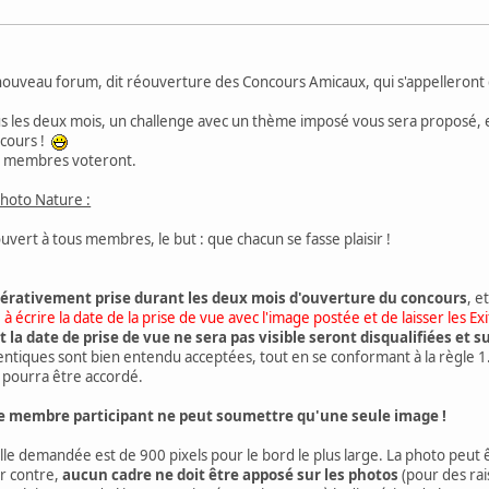
nouveau forum, dit réouverture des Concours Amicaux, qui s'appelleront
ous les deux mois, un challenge avec un thème imposé vous sera proposé, e
ncours !
les membres voteront.
hoto Nature :
vert à tous membres, le but : que chacun se fasse plaisir !
pérativement prise durant les deux mois d'ouverture du concours
, e
à écrire la date de la prise de vue avec l'image postée et de laisser les Exif
t la date de prise de vue ne sera pas visible seront disqualifiées et
ntiques sont bien entendu acceptées, tout en se conformant à la règle 1
 pourra être accordé.
 membre participant ne peut soumettre qu'une seule image !
ille demandée est de 900 pixels pour le bord le plus large. La photo peut 
ar contre,
aucun cadre ne doit être apposé sur les photos
(pour des rai