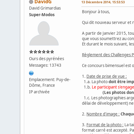
DavidG
13 Décembre 2014, 15:53:53
David Grimardias
Bonjour à tous,
Super-Modos
Qui dit nouveau serveur et 
A partir de Janvier 2015, t
que vous soumettrez au co
Et durant le mois suivant, 
Règlement des Challenges P
Ours des pyrénées
Messages: 13743
Ce concours bimensuel est ou
1.
Date de prise de vue :
Emplacement: Puy-de-
1.a. La photo
doit être im
Dôme, France
1.b.
Le participant s'engage 
IP archivée
(Les photos don
1.c. Les photographies arge
délai de développement) ne
2.
Nombre d'image :
Chaque
3.
Format de la photo :
La ta
format carré est accepté. P