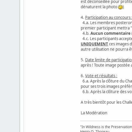
est déconseillée pour profit
dénaturent la photo
)
4.
Participation au concours 
4.a. Les membres posteront l
premier participant mettra 
4.b.
Aucun commentaire ne
4.c. Les participants accep
UNIQUEMENT
ces images d
autre utilisation ne pourra êt
5.
Date limite de participatio
après ! Toute image postée 
6.
Vote et résultats :
6.a. Après la clôture du Ch
pour ses trois images préfé
6.b. Après la clôture des vot
A très bientôt pour les Chal
La Modération
"In Wildness is the Preservation
Henry D. Thoreau