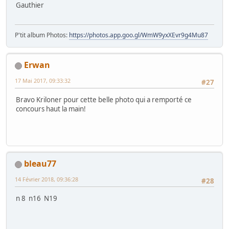
Gauthier
P'tit album Photos:
https://photos.app.goo.gl/WmW9yxXEvr9g4Mu87
Erwan
17 Mai 2017, 09:33:32
#27
Bravo Kriloner pour cette belle photo qui a remporté ce
concours haut la main!
bleau77
14 Février 2018, 09:36:28
#28
n 8 n16 N19