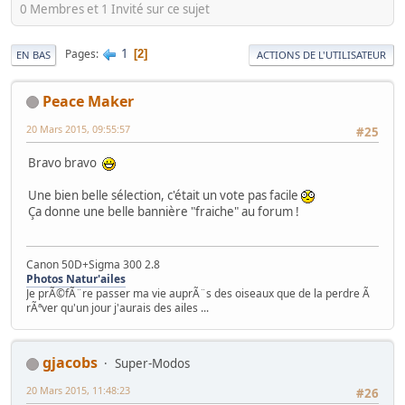
0 Membres et 1 Invité sur ce sujet
1
Pages
2
EN BAS
ACTIONS DE L'UTILISATEUR
Peace Maker
20 Mars 2015, 09:55:57
#25
Bravo bravo
Une bien belle sélection, c'était un vote pas facile
Ça donne une belle bannière "fraiche" au forum !
Canon 50D+Sigma 300 2.8
Photos Natur'ailes
Je prÃ©fÃ¨re passer ma vie auprÃ¨s des oiseaux que de la perdre Ã
rÃªver qu'un jour j'aurais des ailes ...
gjacobs
Super-Modos
20 Mars 2015, 11:48:23
#26