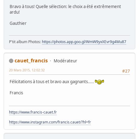
Bravo à tous! Quelle sélection: le choix a été extrêmement
ardu!
Gauthier
P'tit album Photos:
https://photos.app.goo.gl/WmW9yxXEvr9g4Mu87
cauet_francis
Modérateur
20 Mars 2015, 12:02:32
#27
Félicitations à tous et bravo aux gagnants.....
Francis
https://www.francis-cauet.fr
https://www.instagram.com/francis.cauet/?hl=fr