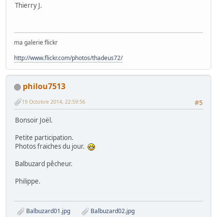
Thierry J.
ma galerie flickr
http://www.flickr.com/photos/thadeus72/
philou7513
19 Octobre 2014, 22:59:56
#5
Bonsoir Joël.
Petite participation.
Photos fraiches du jour.
Balbuzard pêcheur.
Philippe.
Balbuzard01.jpg
Balbuzard02.jpg