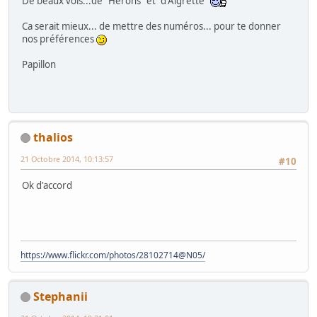
De beaux vols...de "Hérons" et "d'Aigrette"
Ca serait mieux... de mettre des numéros... pour te donner
nos préférences
Papillon
thalios
21 Octobre 2014, 10:13:57
#10
Ok d'accord
https://www.flickr.com/photos/28102714@N05/
Stephanii