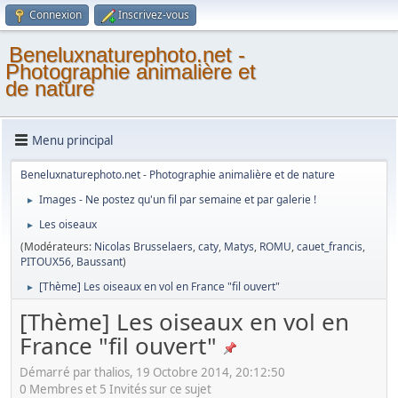
Connexion
Inscrivez-vous
Beneluxnaturephoto.net -
Photographie animalière et
de nature
Menu principal
Beneluxnaturephoto.net - Photographie animalière et de nature
Images - Ne postez qu'un fil par semaine et par galerie !
►
Les oiseaux
►
(Modérateurs:
Nicolas Brusselaers
,
caty
,
Matys
,
ROMU
,
cauet_francis
,
PITOUX56
,
Baussant
)
[Thème] Les oiseaux en vol en France "fil ouvert"
►
[Thème] Les oiseaux en vol en
France "fil ouvert"
Démarré par thalios, 19 Octobre 2014, 20:12:50
0 Membres et 5 Invités sur ce sujet