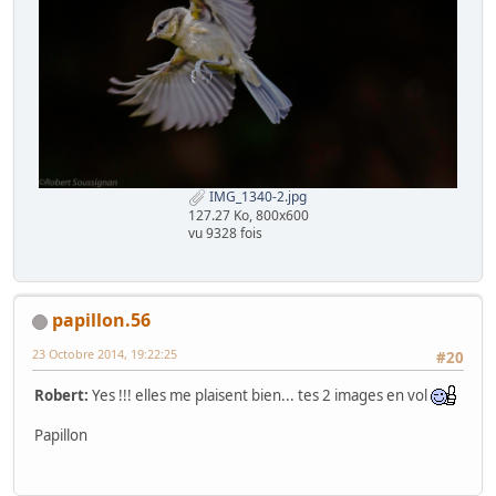
IMG_1340-2.jpg
127.27 Ko, 800x600
vu 9328 fois
papillon.56
23 Octobre 2014, 19:22:25
#20
Robert:
Yes !!! elles me plaisent bien... tes 2 images en vol
Papillon