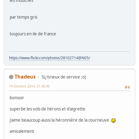
les mouches
par temps gris
toujours en ile de france
https://www.flickr.com/photos/28102714@N05/
Thadeus
Sï¿½rieux de service ;o)
19 Octobre 2014, 21:30:36
#4
bonsoir
superbe les vols de hérons et d'aigrette
j'aime beaucoup aussi la héronnière de la courneuve
amicalement