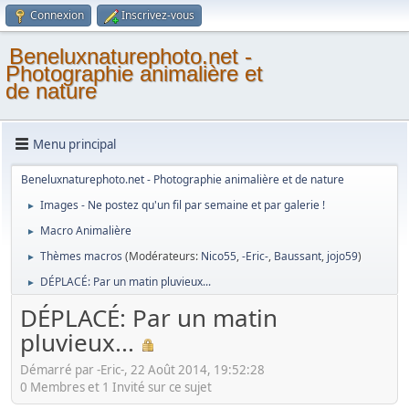
Connexion
Inscrivez-vous
Beneluxnaturephoto.net -
Photographie animalière et
de nature
Menu principal
Beneluxnaturephoto.net - Photographie animalière et de nature
Images - Ne postez qu'un fil par semaine et par galerie !
►
Macro Animalière
►
Thèmes macros
(Modérateurs:
Nico55
,
-Eric-
,
Baussant
,
jojo59
)
►
DÉPLACÉ: Par un matin pluvieux...
►
DÉPLACÉ: Par un matin
pluvieux...
Démarré par -Eric-, 22 Août 2014, 19:52:28
0 Membres et 1 Invité sur ce sujet