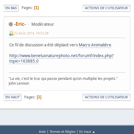
Pages
1
EN BAS
ACTIONS DE L'UTILISATEUR
-Eric-
Modérateur
22 Août 2014, 19:52:28
Ce fil de discussion a été déplacé vers
Macro Animalière
.
http://www.beneluxnaturephoto.net/forumf/index.php?
topic=163885.0
"La vie, c'est le truc qui passe pendant qu'on multiplie les projets."
John Lennon
Pages
1
EN HAUT
ACTIONS DE L'UTILISATEUR
|
|
Aide
Termes et Règles
En haut ▲