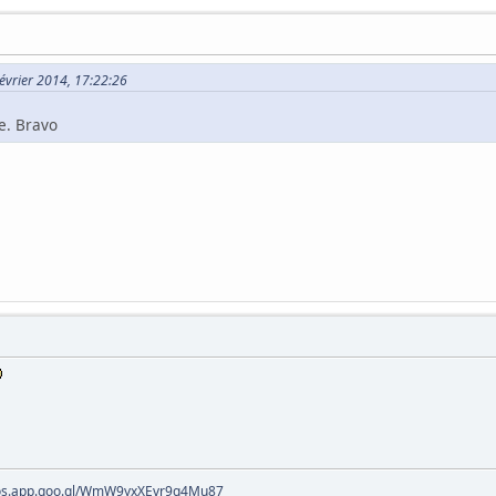
Février 2014, 17:22:26
re. Bravo
tos.app.goo.gl/WmW9yxXEvr9g4Mu87