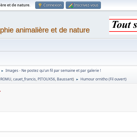
ère et de nature
.
Connexion
Inscrivez-vous
phie animalière et de nature
Images - Ne postez qu'un fil par semaine et par galerie !
►
,
ROMU
,
cauet_francis
,
PITOUX56
,
Baussant
)
Humour ornitho (Fil ouvert)
►