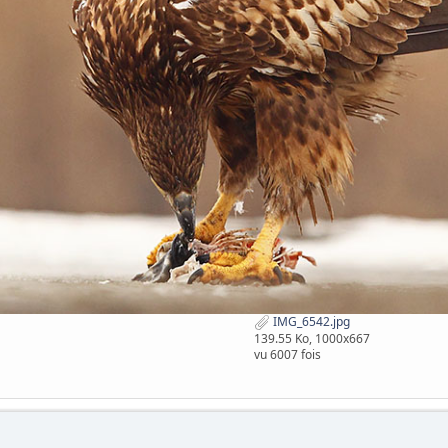
IMG_6542.jpg
139.55 Ko, 1000x667
vu 6007 fois