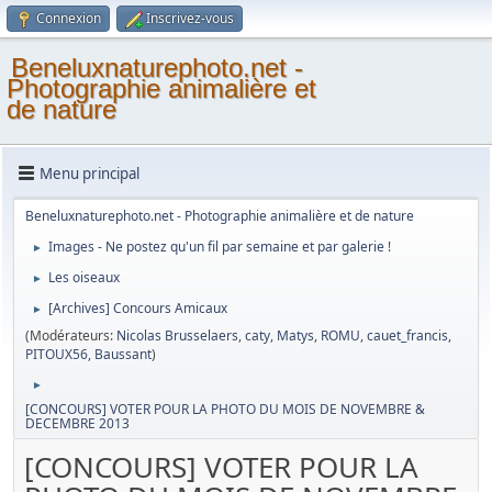
Connexion
Inscrivez-vous
Beneluxnaturephoto.net -
Photographie animalière et
de nature
Menu principal
Beneluxnaturephoto.net - Photographie animalière et de nature
Images - Ne postez qu'un fil par semaine et par galerie !
►
Les oiseaux
►
[Archives] Concours Amicaux
►
(Modérateurs:
Nicolas Brusselaers
,
caty
,
Matys
,
ROMU
,
cauet_francis
,
PITOUX56
,
Baussant
)
►
[CONCOURS] VOTER POUR LA PHOTO DU MOIS DE NOVEMBRE &
DECEMBRE 2013
[CONCOURS] VOTER POUR LA