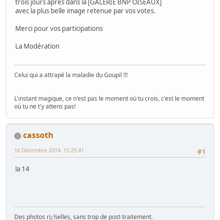
trois jours après dans la [GALERIE BNP OISEAUX]
avec la plus belle image retenue par vos votes.
Merci pour vos participations
La Modération
Celui qui a attrapé la maladie du Goupil !!!
L'instant magique, ce n'est pas le moment où tu crois, c'est le moment
où tu ne t'y attens pas!
cassoth
16 Décembre 2014, 15:25:41
#1
la 14
Des photos rï¿½elles, sans trop de post-traitement.