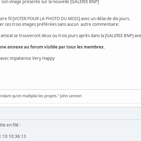
ir son image présente sur la nouvelle [GALERIE BNP]
autre fil [VOTER POUR LA PHOTO DU MOIS] avec un délai de dix jours.
 ces trois images préférées sans aucun autre commentaire:
 amical se trouveront deux ou trois jours après dans la [GALERIE BNP] ave
une annexe au forum visible par tous les membres.
s avec impatience Very Happy
pendant qu'on multiplie les projets." John Lennon
te en filé :
1:10 10:36:13