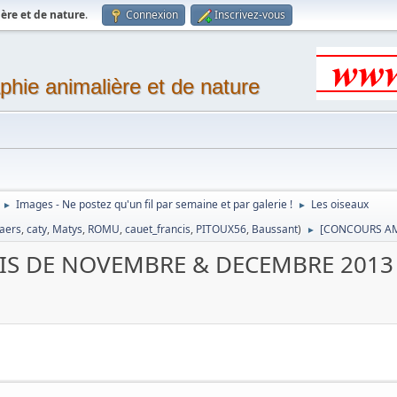
ère et de nature
.
Connexion
Inscrivez-vous
phie animalière et de nature
Images - Ne postez qu'un fil par semaine et par galerie !
Les oiseaux
►
►
laers
,
caty
,
Matys
,
ROMU
,
cauet_francis
,
PITOUX56
,
Baussant
)
[CONCOURS AM
►
IS DE NOVEMBRE & DECEMBRE 2013