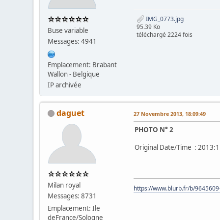
IMG_0773.jpg
95.39 Ko
Buse variable
téléchargé 2224 fois
Messages: 4941
Emplacement: Brabant
Wallon - Belgique
IP archivée
daguet
27 Novembre 2013, 18:09:49
PHOTO N° 2
Original Date/Time : 2013:
Milan royal
https://www.blurb.fr/b/9645609
Messages: 8731
Emplacement: Ile
deFrance/Sologne