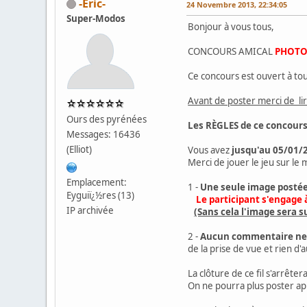
-Eric-
24 Novembre 2013, 22:34:05
Super-Modos
Bonjour à vous tous,
CONCOURS AMICAL
PHOTO
Ce concours est ouvert à tou
Avant de poster merci de lir
Ours des pyrénées
Les RÈGLES de ce concours
Messages: 16436
(Elliot)
Vous avez
jusqu'au 05/01/
Merci de jouer le jeu sur le 
Emplacement:
1 -
Une seule image posté
Eyguiï¿½res (13)
Le participant s'engage à 
IP archivée
(Sans cela l'image sera 
2 -
Aucun commentaire ne s
de la prise de vue et rien d'
La clôture de ce fil s'arrêter
On ne pourra plus poster ap