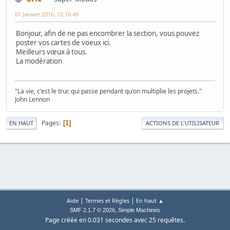
01 Janvier 2016, 12:16:49
Bonjour, afin de ne pas encombrer la section, vous pouvez
poster vos cartes de voeux ici.
Meilleurs vœux à tous.
La modération
"La vie, c'est le truc qui passe pendant qu'on multiplie les projets."
John Lennon
Pages
1
EN HAUT
ACTIONS DE L'UTILISATEUR
|
|
Aide
Termes et Règles
En haut ▲
,
SMF 2.1.7 © 2026
Simple Machines
Page créée en 0.031 secondes avec 25 requêtes.