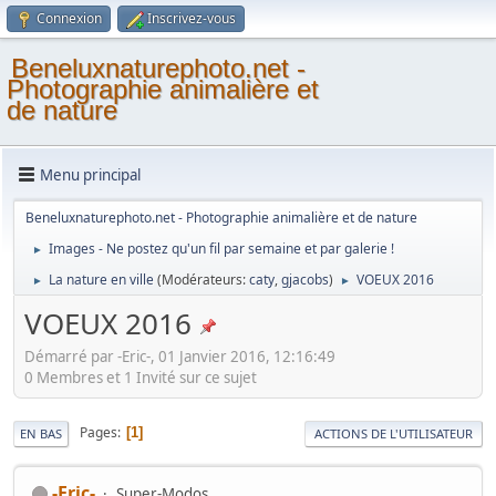
Connexion
Inscrivez-vous
Beneluxnaturephoto.net -
Photographie animalière et
de nature
Menu principal
Beneluxnaturephoto.net - Photographie animalière et de nature
Images - Ne postez qu'un fil par semaine et par galerie !
►
La nature en ville
(Modérateurs:
caty
,
gjacobs
)
VOEUX 2016
►
►
VOEUX 2016
Démarré par -Eric-, 01 Janvier 2016, 12:16:49
0 Membres et 1 Invité sur ce sujet
Pages
1
EN BAS
ACTIONS DE L'UTILISATEUR
-Eric-
Super-Modos