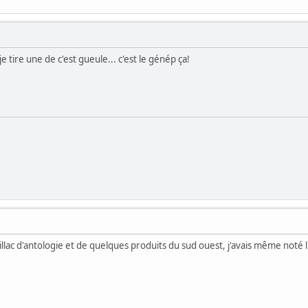
! je tire une de c'est gueule... c'est le génép ça!
lac d'antologie et de quelques produits du sud ouest, j'avais même noté 