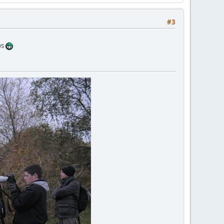
#3
os