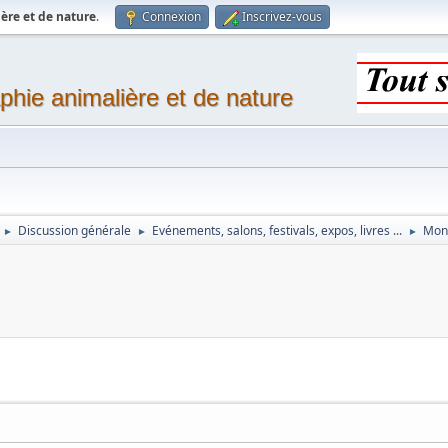
ère et de nature
.
Connexion
Inscrivez-vous
phie animalière et de nature
Discussion générale
Evénements, salons, festivals, expos, livres ...
Mon
►
►
►