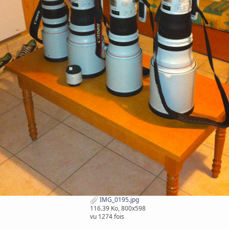
IMG_0195.jpg
116.39 Ko, 800x598
vu 1274 fois