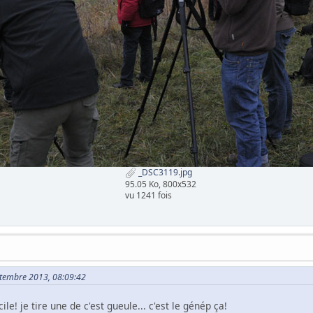
_DSC3119.jpg
95.05 Ko, 800x532
vu 1241 fois
eptembre 2013, 08:09:42
icile! je tire une de c'est gueule... c'est le génép ça!