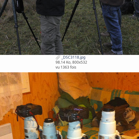
_DSC3118.jpg
98.14 Ko, 800x532
vu 1363 fois