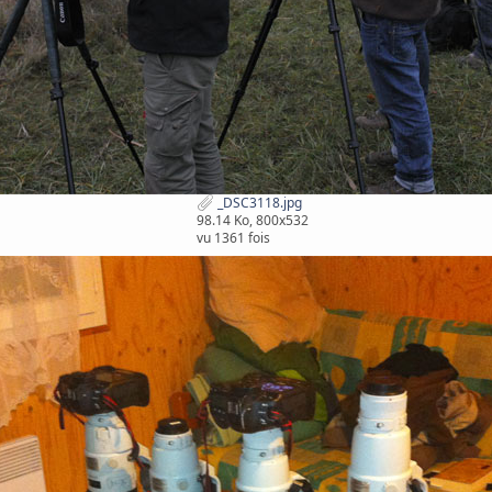
_DSC3118.jpg
98.14 Ko, 800x532
vu 1361 fois