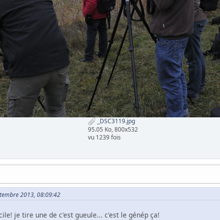
_DSC3119.jpg
95.05 Ko, 800x532
vu 1239 fois
eptembre 2013, 08:09:42
icile! je tire une de c'est gueule... c'est le génép ça!