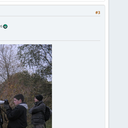
#3
os