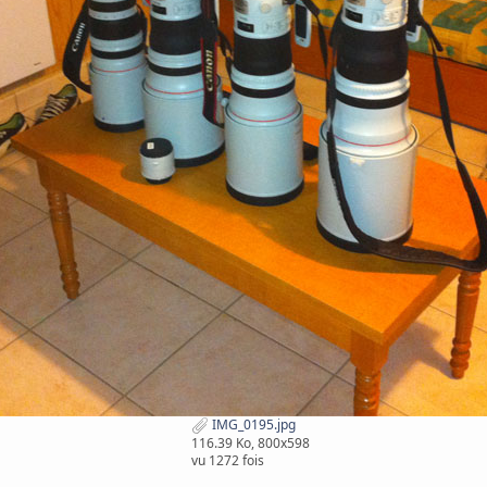
IMG_0195.jpg
116.39 Ko, 800x598
vu 1272 fois