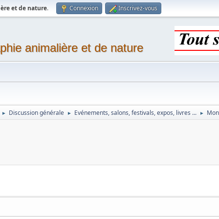
ère et de nature
.
Connexion
Inscrivez-vous
phie animalière et de nature
Discussion générale
Evénements, salons, festivals, expos, livres ...
Mon
►
►
►