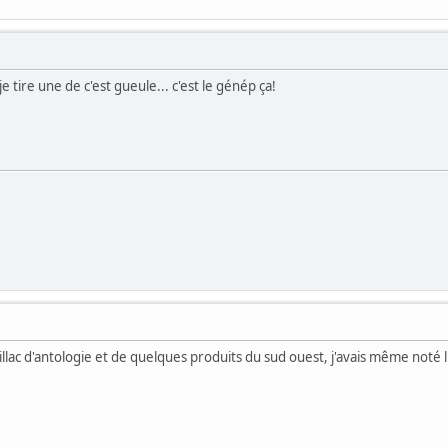
! je tire une de c'est gueule... c'est le génép ça!
lac d'antologie et de quelques produits du sud ouest, j'avais même noté 