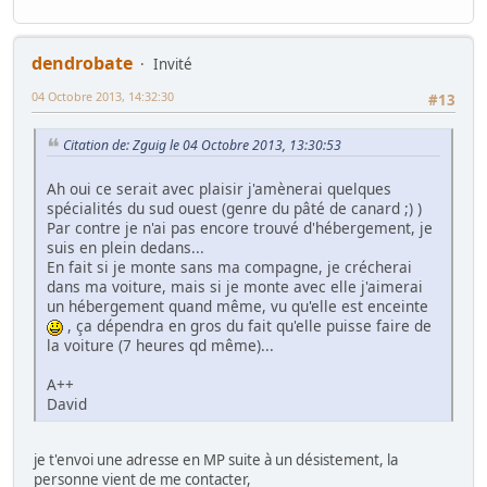
dendrobate
Invité
04 Octobre 2013, 14:32:30
#13
Citation de: Zguig le 04 Octobre 2013, 13:30:53
Ah oui ce serait avec plaisir j'amènerai quelques
spécialités du sud ouest (genre du pâté de canard ;) )
Par contre je n'ai pas encore trouvé d'hébergement, je
suis en plein dedans...
En fait si je monte sans ma compagne, je crécherai
dans ma voiture, mais si je monte avec elle j'aimerai
un hébergement quand même, vu qu'elle est enceinte
, ça dépendra en gros du fait qu'elle puisse faire de
la voiture (7 heures qd même)...
A++
David
je t'envoi une adresse en MP suite à un désistement, la
personne vient de me contacter,