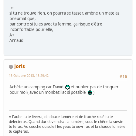
re
si tu ne trouve rien, on pourra se tasser, amène un matelas
pneumatique,
par contre si tu es avec ta femme, ça risque d'être
inconfortable pour elle,
A+
Arnaud
joris
15 Octobre 2013, 13:29:42
#16
Achète un camping car David
et oublier pas de trinquer
pour moi ( avec un monbazillac si possible
)
A l'aube tu te lévera, de douce lumière et de fraiche rosé tu te
délecteras. Quand dur deviendrat la lumière, sous le chêne la sieste
tu feras. Au couché du soleil les yeux tu ouvriras et la chaude lumière
tu capteras.