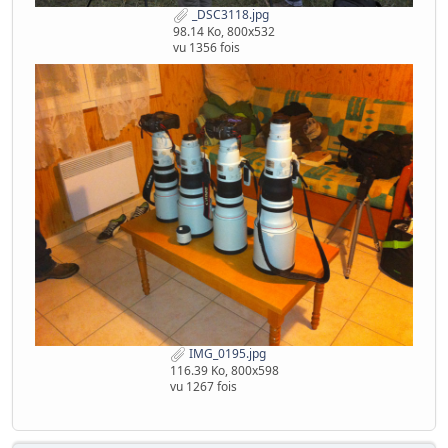
_DSC3118.jpg
98.14 Ko, 800x532
vu 1356 fois
IMG_0195.jpg
116.39 Ko, 800x598
vu 1267 fois