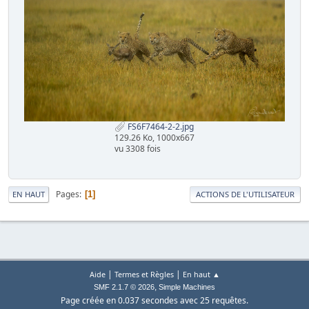
FS6F7464-2-2.jpg
129.26 Ko, 1000x667
vu 3308 fois
Pages
1
EN HAUT
ACTIONS DE L'UTILISATEUR
|
|
Aide
Termes et Règles
En haut ▲
,
SMF 2.1.7 © 2026
Simple Machines
Page créée en 0.037 secondes avec 25 requêtes.