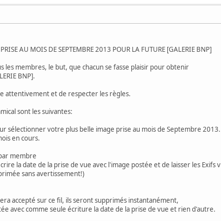
RISE AU MOIS DE SEPTEMBRE 2013 POUR LA FUTURE [GALERIE BNP]
s les membres, le but, que chacun se fasse plaisir pour obtenir
ALERIE BNP].
e attentivement et de respecter les règles.
ical sont les suivantes:
ur sélectionner votre plus belle image prise au mois de Septembre 2013.
mois en cours.
e par membre
ire la date de la prise de vue avec l'image postée et de laisser les Exifs vi
primée sans avertissement!)
ra accepté sur ce fil, ils seront supprimés instantanément,
 avec comme seule écriture la date de la prise de vue et rien d'autre.