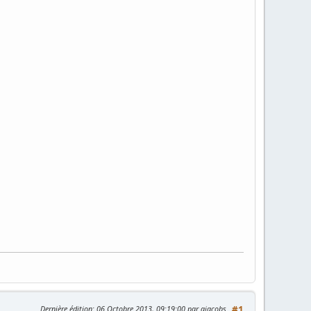
Dernière édition
: 06 Octobre 2013, 09:19:00 par gjacobs
#1