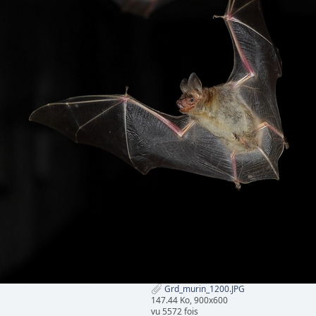
Grd_murin_1200.JPG
147.44 Ko, 900x600
vu 5572 fois