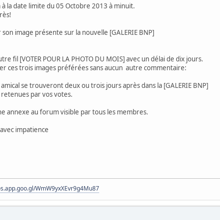
ra à la date limite du 05 Octobre 2013 à minuit.
rès!
ir son image présente sur la nouvelle [GALERIE BNP]
autre fil [VOTER POUR LA PHOTO DU MOIS] avec un délai de dix jours.
 ces trois images préférées sans aucun autre commentaire:
 amical se trouveront deux ou trois jours après dans la [GALERIE BNP]
s retenues par vos votes.
e annexe au forum visible par tous les membres.
 avec impatience
tos.app.goo.gl/WmW9yxXEvr9g4Mu87