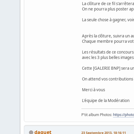
La clôture de ce fil s'arrête
On ne pourra plus poster ap
La seule chose à gagner, vo
Après la clôture, suivra un 
Chaque membre pourra voter
Les résultats de ce concours
avec les 3 plus belles image
Cette [GALERIE BNP] sera un
On attend vos contributions
Merci à vous
L'équipe de la Modération
P'tit album Photos:
https://pho
daguet
23 Septembre 2013, 18:16:11