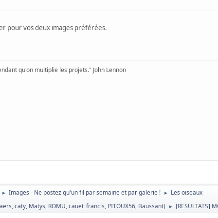
ter pour vos deux images préférées.
pendant qu'on multiplie les projets." John Lennon
Images - Ne postez qu'un fil par semaine et par galerie !
Les oiseaux
►
►
laers
,
caty
,
Matys
,
ROMU
,
cauet_francis
,
PITOUX56
,
Baussant
)
[RESULTATS] M
►