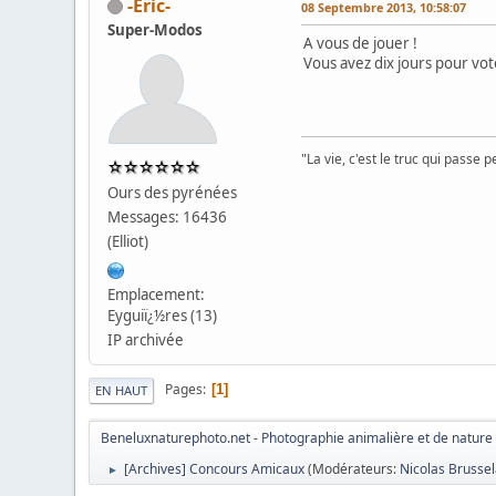
-Eric-
08 Septembre 2013, 10:58:07
Super-Modos
A vous de jouer !
Vous avez dix jours pour vo
"La vie, c'est le truc qui passe 
Ours des pyrénées
Messages: 16436
(Elliot)
Emplacement:
Eyguiï¿½res (13)
IP archivée
Pages
1
EN HAUT
Beneluxnaturephoto.net - Photographie animalière et de nature
[Archives] Concours Amicaux
(Modérateurs:
Nicolas Brusse
►