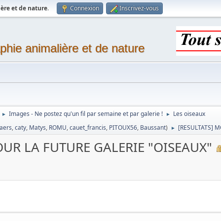
ère et de nature
.
Connexion
Inscrivez-vous
phie animalière et de nature
Images - Ne postez qu'un fil par semaine et par galerie !
Les oiseaux
►
►
laers
,
caty
,
Matys
,
ROMU
,
cauet_francis
,
PITOUX56
,
Baussant
)
[RESULTATS] M
►
OUR LA FUTURE GALERIE "OISEAUX"