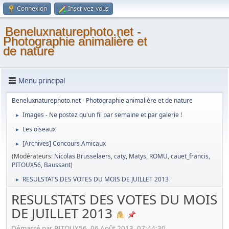
Connexion
Inscrivez-vous
Beneluxnaturephoto.net -
Photographie animalière et
de nature
Menu principal
Beneluxnaturephoto.net - Photographie animalière et de nature
Images - Ne postez qu'un fil par semaine et par galerie !
►
Les oiseaux
►
[Archives] Concours Amicaux
►
(Modérateurs:
Nicolas Brusselaers
,
caty
,
Matys
,
ROMU
,
cauet_francis
,
PITOUX56
,
Baussant
)
RESULSTATS DES VOTES DU MOIS DE JUILLET 2013
►
RESULSTATS DES VOTES DU MOIS
DE JUILLET 2013
Démarré par PITOUX56, 06 Août 2013, 07:44:30