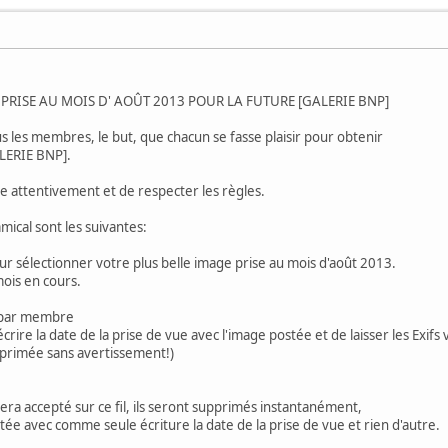
RISE AU MOIS D' AOÛT 2013 POUR LA FUTURE [GALERIE BNP]
s les membres, le but, que chacun se fasse plaisir pour obtenir
ALERIE BNP].
e attentivement et de respecter les règles.
ical sont les suivantes:
r sélectionner votre plus belle image prise au mois d'août 2013.
mois en cours.
e par membre
ire la date de la prise de vue avec l'image postée et de laisser les Exifs v
pprimée sans avertissement!)
ra accepté sur ce fil, ils seront supprimés instantanément,
 avec comme seule écriture la date de la prise de vue et rien d'autre.