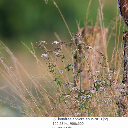
bondree-apivore-aout-2013.jpg
122.53 Ko, 900x600