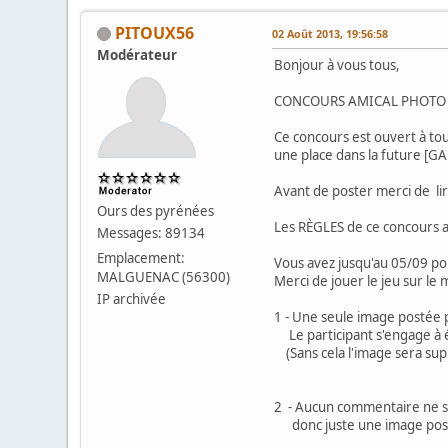
PITOUX56
02 Août 2013, 19:56:58
Modérateur
Bonjour à vous tous,
CONCOURS AMICAL PHOTO P
Ce concours est ouvert à tou
une place dans la future [G
Avant de poster merci de lir
Ours des pyrénées
Les RÈGLES de ce concours am
Messages: 89134
Emplacement:
Vous avez jusqu'au 05/09 pou
MALGUENAC (56300)
Merci de jouer le jeu sur le 
IP archivée
1 - Une seule image posté
Le participant s'engage à écr
(Sans cela l'image sera su
2 - Aucun commentaire ne se
donc juste une image postée