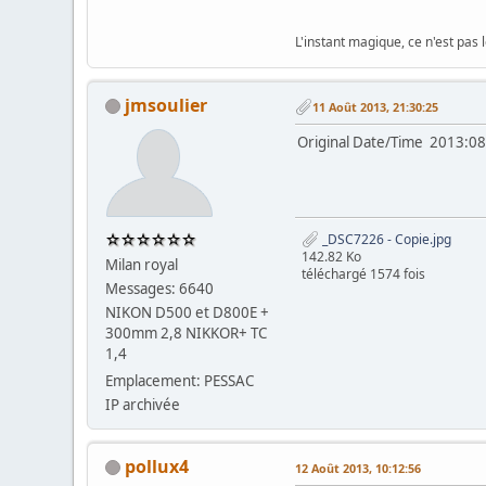
L'instant magique, ce n'est pas 
jmsoulier
11 Août 2013, 21:30:25
Original Date/Time 201
_DSC7226 - Copie.jpg
142.82 Ko
Milan royal
téléchargé 1574 fois
Messages: 6640
NIKON D500 et D800E +
300mm 2,8 NIKKOR+ TC
1,4
Emplacement: PESSAC
IP archivée
pollux4
12 Août 2013, 10:12:56