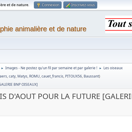
ère et de nature
.
Connexion
Inscrivez-vous
phie animalière et de nature
Images - Ne postez qu'un fil par semaine et par galerie !
Les oiseaux
►
►
laers
,
caty
,
Matys
,
ROMU
,
cauet_francis
,
PITOUX56
,
Baussant
)
GALERIE BNP OISEAUX]
S D'AOUT POUR LA FUTURE [GALERI