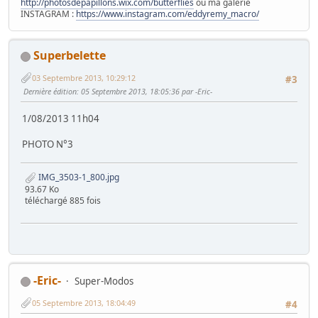
http://photosdepapillons.wix.com/butterflies
ou ma galerie
INSTAGRAM :
https://www.instagram.com/eddyremy_macro/
Superbelette
03 Septembre 2013, 10:29:12
#3
Dernière édition
: 05 Septembre 2013, 18:05:36 par -Eric-
1/08/2013 11h04
PHOTO N°3
IMG_3503-1_800.jpg
93.67 Ko
téléchargé 885 fois
-Eric-
Super-Modos
05 Septembre 2013, 18:04:49
#4