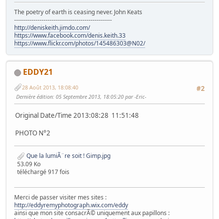
The poetry of earth is ceasing never. John Keats
--------------------------------------------------
http://deniskeith.jimdo.com/
https://www.facebook.com/denis.keith.33
https://www.flickr.com/photos/145486303@N02/
EDDY21
28 Août 2013, 18:08:40
#2
Dernière édition
: 05 Septembre 2013, 18:05:20 par -Eric-
Original Date/Time 2013:08:28 11:51:48
PHOTO N°2
Que la lumiÃ¨re soit ! Gimp.jpg
53.09 Ko
téléchargé 917 fois
Merci de passer visiter mes sites :
http://eddyremyphotograph.wix.com/eddy
ainsi que mon site consacrÃ© uniquement aux papillons :