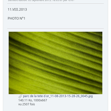
11.VIII.2013
PHOTO N°1
parc de la tete d or_11-08-2013-15-28-26_0045.jpg
140.11 Ko, 1000x667
vu 2507 fois