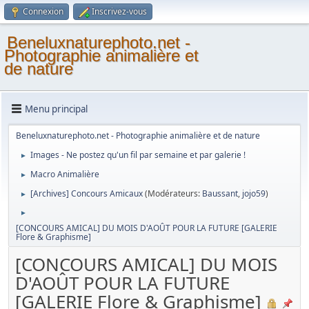
Connexion
Inscrivez-vous
Beneluxnaturephoto.net -
Photographie animalière et
de nature
Menu principal
Beneluxnaturephoto.net - Photographie animalière et de nature
Images - Ne postez qu'un fil par semaine et par galerie !
►
Macro Animalière
►
[Archives] Concours Amicaux
(Modérateurs:
Baussant
,
jojo59
)
►
►
[CONCOURS AMICAL] DU MOIS D'AOÛT POUR LA FUTURE [GALERIE
Flore & Graphisme]
[CONCOURS AMICAL] DU MOIS
D'AOÛT POUR LA FUTURE
[GALERIE Flore & Graphisme]