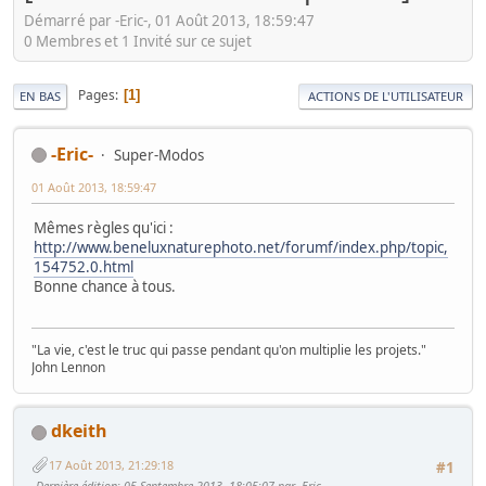
Démarré par -Eric-, 01 Août 2013, 18:59:47
0 Membres et 1 Invité sur ce sujet
Pages
1
EN BAS
ACTIONS DE L'UTILISATEUR
-Eric-
Super-Modos
01 Août 2013, 18:59:47
Mêmes règles qu'ici :
http://www.beneluxnaturephoto.net/forumf/index.php/topic,
154752.0.html
Bonne chance à tous.
"La vie, c'est le truc qui passe pendant qu'on multiplie les projets."
John Lennon
dkeith
17 Août 2013, 21:29:18
#1
Dernière édition
: 05 Septembre 2013, 18:05:07 par -Eric-