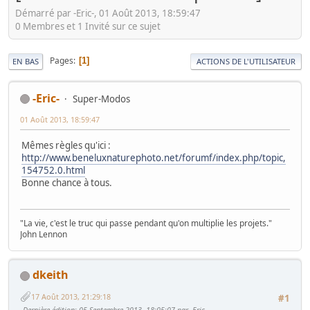
Démarré par -Eric-, 01 Août 2013, 18:59:47
0 Membres et 1 Invité sur ce sujet
Pages
1
EN BAS
ACTIONS DE L'UTILISATEUR
-Eric-
Super-Modos
01 Août 2013, 18:59:47
Mêmes règles qu'ici :
http://www.beneluxnaturephoto.net/forumf/index.php/topic,
154752.0.html
Bonne chance à tous.
"La vie, c'est le truc qui passe pendant qu'on multiplie les projets."
John Lennon
dkeith
17 Août 2013, 21:29:18
#1
Dernière édition
: 05 Septembre 2013, 18:05:07 par -Eric-