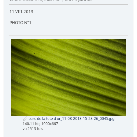
11.VIII.2013
PHOTO N°1
parc de la tete d or_11-08-2013-15-28-26_0045.jpg
140.11 Ko, 1000x667
vu 2513 fois