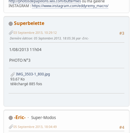
http://photosdepapillons.wix.com/butterflies
ou ma galerie
INSTAGRAM :
https://www.instagram.com/eddyremy_macro/
Superbelette
03 Septembre 2013, 10:29:12
#3
Dernière édition
: 05 Septembre 2013, 18:05:36 par -Eric-
1/08/2013 11h04
PHOTO N°3
IMG_3503-1_800.jpg
93.67 Ko
téléchargé 885 fois
-Eric-
Super-Modos
05 Septembre 2013, 18:04:49
#4