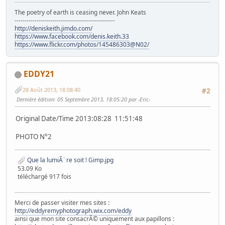
The poetry of earth is ceasing never. John Keats
--------------------------------------------------
http://deniskeith.jimdo.com/
https://www.facebook.com/denis.keith.33
https://www.flickr.com/photos/145486303@N02/
EDDY21
28 Août 2013, 18:08:40
#2
Dernière édition
: 05 Septembre 2013, 18:05:20 par -Eric-
Original Date/Time 2013:08:28 11:51:48
PHOTO N°2
Que la lumiÃ¨re soit ! Gimp.jpg
53.09 Ko
téléchargé 917 fois
Merci de passer visiter mes sites :
http://eddyremyphotograph.wix.com/eddy
ainsi que mon site consacrÃ© uniquement aux papillons :