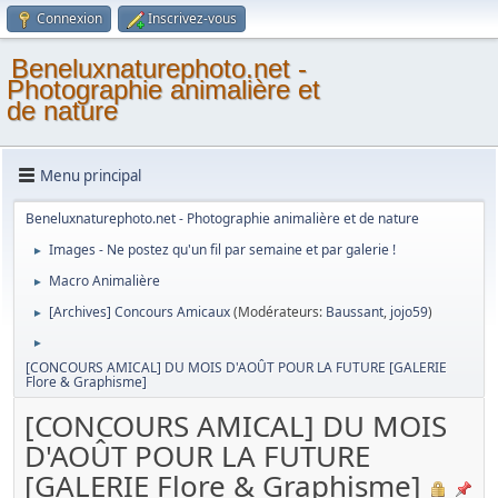
Connexion
Inscrivez-vous
Beneluxnaturephoto.net -
Photographie animalière et
de nature
Menu principal
Beneluxnaturephoto.net - Photographie animalière et de nature
Images - Ne postez qu'un fil par semaine et par galerie !
►
Macro Animalière
►
[Archives] Concours Amicaux
(Modérateurs:
Baussant
,
jojo59
)
►
►
[CONCOURS AMICAL] DU MOIS D'AOÛT POUR LA FUTURE [GALERIE
Flore & Graphisme]
[CONCOURS AMICAL] DU MOIS
D'AOÛT POUR LA FUTURE
[GALERIE Flore & Graphisme]