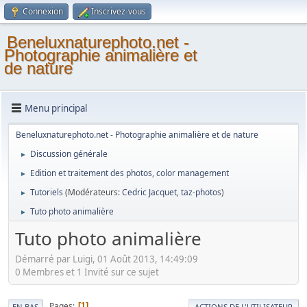
Connexion
Inscrivez-vous
Beneluxnaturephoto.net -
Photographie animalière et
de nature
Menu principal
Beneluxnaturephoto.net - Photographie animalière et de nature
Discussion générale
►
Edition et traitement des photos, color management
►
Tutoriels
(Modérateurs:
Cedric Jacquet
,
taz-photos
)
►
Tuto photo animalière
►
Tuto photo animalière
Démarré par Luigi, 01 Août 2013, 14:49:09
0 Membres et 1 Invité sur ce sujet
Pages
1
EN BAS
ACTIONS DE L'UTILISATEUR