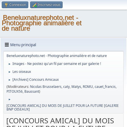
Connexion
Inscrivez-vous
Beneluxnaturephoto.net -
Photographie animalière et
de nature
Menu principal
Beneluxnaturephoto.net - Photographie animalière et de nature
Images - Ne postez qu'un fil par semaine et par galerie !
►
Les oiseaux
►
[Archives] Concours Amicaux
►
(Modérateurs:
Nicolas Brusselaers
,
caty
,
Matys
,
ROMU
,
cauet_francis
,
PITOUX56
,
Baussant
)
►
[CONCOURS AMICAL] DU MOIS DE JUILLET POUR LA FUTURE [GALERIE
BNP OISEAUX]
[CONCOURS AMICAL] DU MOIS