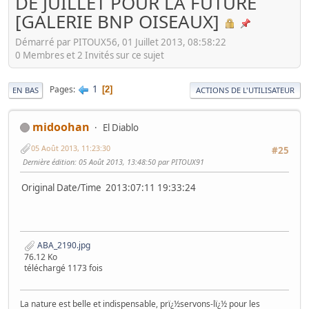
DE JUILLET POUR LA FUTURE
[GALERIE BNP OISEAUX]
Démarré par PITOUX56, 01 Juillet 2013, 08:58:22
0 Membres et 2 Invités sur ce sujet
1
Pages
2
EN BAS
ACTIONS DE L'UTILISATEUR
midoohan
El Diablo
05 Août 2013, 11:23:30
#25
Dernière édition
: 05 Août 2013, 13:48:50 par PITOUX91
Original Date/Time 2013:07:11 19:33:24
ABA_2190.jpg
76.12 Ko
téléchargé 1173 fois
La nature est belle et indispensable, prï¿½servons-lï¿½ pour les