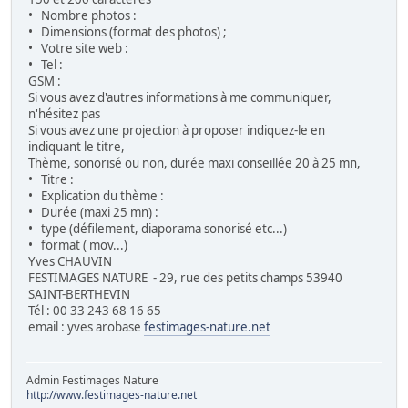
• Nombre photos :
• Dimensions (format des photos) ;
• Votre site web :
• Tel :
GSM :
Si vous avez d'autres informations à me communiquer,
n'hésitez pas
Si vous avez une projection à proposer indiquez-le en
indiquant le titre,
Thème, sonorisé ou non, durée maxi conseillée 20 à 25 mn,
• Titre :
• Explication du thème :
• Durée (maxi 25 mn) :
• type (défilement, diaporama sonorisé etc...)
• format ( mov...)
Yves CHAUVIN
FESTIMAGES NATURE - 29, rue des petits champs 53940
SAINT-BERTHEVIN
Tél : 00 33 243 68 16 65
email : yves arobase
festimages-nature.net
Admin Festimages Nature
http://www.festimages-nature.net