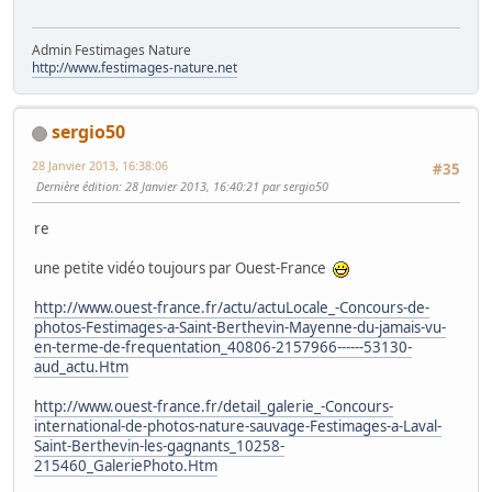
Admin Festimages Nature
http://www.festimages-nature.net
sergio50
28 Janvier 2013, 16:38:06
#35
Dernière édition
: 28 Janvier 2013, 16:40:21 par sergio50
re
une petite vidéo toujours par Ouest-France
http://www.ouest-france.fr/actu/actuLocale_-Concours-de-
photos-Festimages-a-Saint-Berthevin-Mayenne-du-jamais-vu-
en-terme-de-frequentation_40806-2157966------53130-
aud_actu.Htm
http://www.ouest-france.fr/detail_galerie_-Concours-
international-de-photos-nature-sauvage-Festimages-a-Laval-
Saint-Berthevin-les-gagnants_10258-
215460_GaleriePhoto.Htm