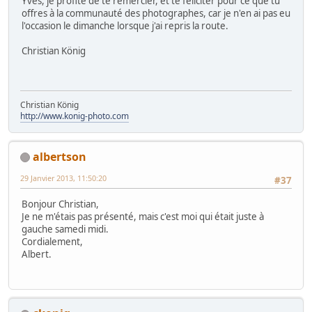
Yves, je profite de te remercier, et te féliciter pour ce que tu
offres à la communauté des photographes, car je n'en ai pas eu
l'occasion le dimanche lorsque j'ai repris la route.
Christian König
Christian König
http://www.konig-photo.com
albertson
29 Janvier 2013, 11:50:20
#37
Bonjour Christian,
Je ne m'étais pas présenté, mais c'est moi qui était juste à
gauche samedi midi.
Cordialement,
Albert.