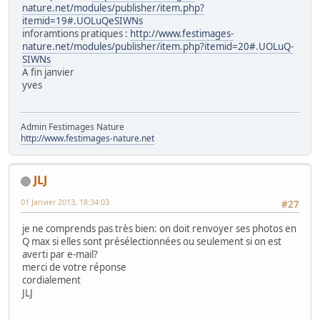
nature.net/modules/publisher/item.php?
itemid=19#.UOLuQeSIWNs
inforamtions pratiques :
http://www.festimages-
nature.net/modules/publisher/item.php?itemid=20#.UOLuQ-
SIWNs
A fin janvier
yves
Admin Festimages Nature
http://www.festimages-nature.net
JLJ
01 Janvier 2013, 18:34:03
#27
je ne comprends pas très bien: on doit renvoyer ses photos en
Q max si elles sont présélectionnées ou seulement si on est
averti par e-mail?
merci de votre réponse
cordialement
JLJ