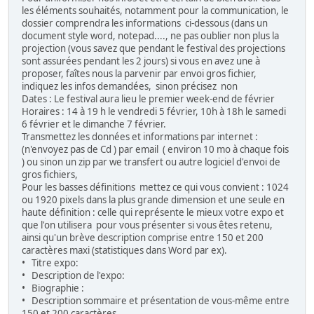
les éléments souhaités, notamment pour la communication, le
dossier comprendra les informations ci-dessous (dans un
document style word, notepad...., ne pas oublier non plus la
projection (vous savez que pendant le festival des projections
sont assurées pendant les 2 jours) si vous en avez une à
proposer, faîtes nous la parvenir par envoi gros fichier,
indiquez les infos demandées, sinon précisez non
Dates : Le festival aura lieu le premier week-end de février
Horaires : 14 à 19 h le vendredi 5 février, 10h à 18h le samedi
6 février et le dimanche 7 février.
Transmettez les données et informations par internet :
(n'envoyez pas de Cd ) par email ( environ 10 mo à chaque fois
) ou sinon un zip par we transfert ou autre logiciel d'envoi de
gros fichiers,
Pour les basses définitions mettez ce qui vous convient : 1024
ou 1920 pixels dans la plus grande dimension et une seule en
haute définition : celle qui représente le mieux votre expo et
que l'on utilisera pour vous présenter si vous êtes retenu,
ainsi qu'un brève description comprise entre 150 et 200
caractères maxi (statistiques dans Word par ex).
• Titre expo:
• Description de l'expo:
• Biographie :
• Description sommaire et présentation de vous-même entre
150 et 200 caractères