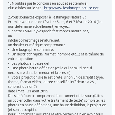
1. N'oubliez pas le concours en aout et septembre.
Plus d'infos sur le site :
http://www.festimages-nature.net
2.Vous souhaitez exposer à Festimages Nature 8 :
Premier week-end de février : 5 am, 6 et 7 février 2016 (lieu
non déterminé actuellement) envoyez :
sur cette EMAIL : yves[arob]festimages-nature.net,
ou
info[arob]festimages-nature.net,
un dossier numérique comprenant :
• Une biographie sommaire.
• Un descriptif rapide (format, nombre etc...) et le thème de
votre expostion
• Les photos en basse def
• Une photo haute définition (celle qui sera utilisée si
nécessaire dans les médias et la presse)
• Votre projection si elle est prête, sinon un descriptif ( type,
thème, format vidéo , durée conseillée inférieure à 25 ',
sonorisé ou non ?)
date limite : 31 aout 2015
Dossier à fournir comprenant le document ci-dessous (faites
un copier coller dans votre traitement de texte) complété, les
photos en basse définitions, une haute définition, la projection
(et son descriptif).
Pour uniformiser nos infos et être certain de bien avoir tous