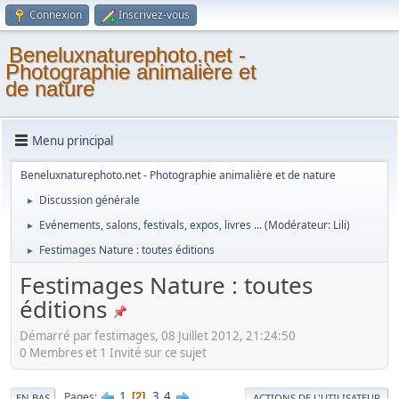
Connexion
Inscrivez-vous
Beneluxnaturephoto.net -
Photographie animalière et
de nature
Menu principal
Beneluxnaturephoto.net - Photographie animalière et de nature
Discussion générale
►
Evénements, salons, festivals, expos, livres ...
(Modérateur:
Lili
)
►
Festimages Nature : toutes éditions
►
Festimages Nature : toutes
éditions
Démarré par festimages, 08 Juillet 2012, 21:24:50
0 Membres et 1 Invité sur ce sujet
1
3
4
Pages
2
EN BAS
ACTIONS DE L'UTILISATEUR