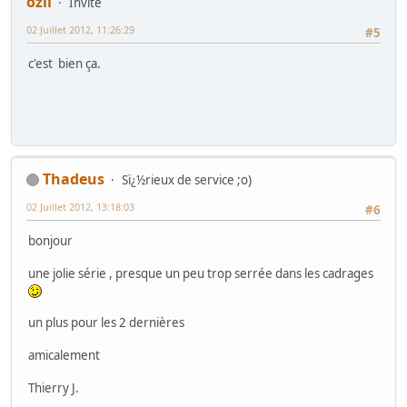
ozil
Invité
02 Juillet 2012, 11:26:29
#5
c'est bien ça.
Thadeus
Sï¿½rieux de service ;o)
02 Juillet 2012, 13:18:03
#6
bonjour
une jolie série , presque un peu trop serrée dans les cadrages
un plus pour les 2 dernières
amicalement
Thierry J.