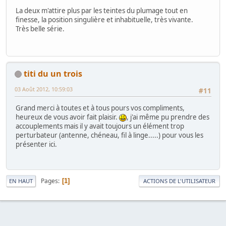
La deux m'attire plus par les teintes du plumage tout en
finesse, la position singulière et inhabituelle, très vivante.
Très belle série.
titi du un trois
03 Août 2012, 10:59:03
#11
Grand merci à toutes et à tous pours vos compliments,
heureux de vous avoir fait plaisir.
, j'ai même pu prendre des
accouplements mais il y avait toujours un élément trop
perturbateur (antenne, chéneau, fil à linge.....) pour vous les
présenter ici.
Pages
1
EN HAUT
ACTIONS DE L'UTILISATEUR