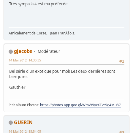
Très sympa la 4 est ma préférée
Amicalement de Corse, Jean FranÃ§ois.
gjacobs
Modérateur
14 Mai 2012, 14:30:35
#2
Bel série d'un exotique pour moi! Les deux dernières sont
bien jolies.
Gauthier
P'tit album Photos:
https://photos.app.goo.gl/WmW9yxXEvr9g4Mu87
GUERIN
16 Mai 2012, 15:54:05
#3