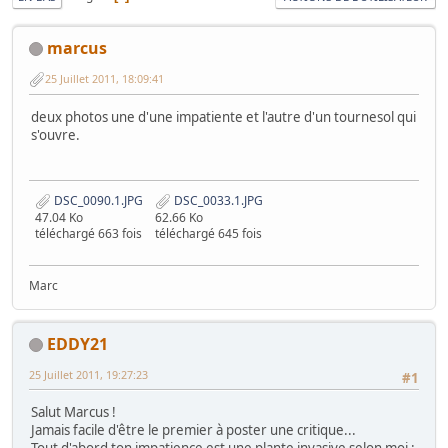
marcus
25 Juillet 2011, 18:09:41
deux photos une d'une impatiente et l'autre d'un tournesol qui
s'ouvre.
DSC_0090.1.JPG
DSC_0033.1.JPG
47.04 Ko
62.66 Ko
téléchargé 663 fois
téléchargé 645 fois
Marc
EDDY21
25 Juillet 2011, 19:27:23
#1
Salut Marcus !
Jamais facile d'être le premier à poster une critique...
Tout d'abord ton impatience est une plante invasive selon moi :