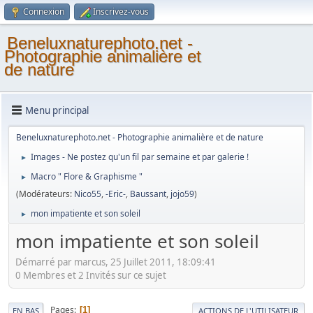
Connexion
Inscrivez-vous
Beneluxnaturephoto.net -
Photographie animalière et
de nature
Menu principal
Beneluxnaturephoto.net - Photographie animalière et de nature
Images - Ne postez qu'un fil par semaine et par galerie !
►
Macro " Flore & Graphisme "
►
(Modérateurs:
Nico55
,
-Eric-
,
Baussant
,
jojo59
)
mon impatiente et son soleil
►
mon impatiente et son soleil
Démarré par marcus, 25 Juillet 2011, 18:09:41
0 Membres et 2 Invités sur ce sujet
Pages
1
EN BAS
ACTIONS DE L'UTILISATEUR