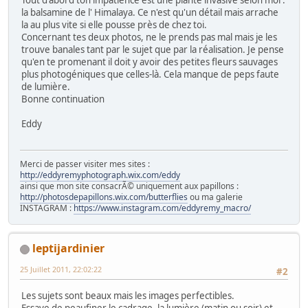
la balsamine de l' Himalaya. Ce n'est qu'un détail mais arrache
la au plus vite si elle pousse près de chez toi.
Concernant tes deux photos, ne le prends pas mal mais je les
trouve banales tant par le sujet que par la réalisation. Je pense
qu'en te promenant il doit y avoir des petites fleurs sauvages
plus photogéniques que celles-là. Cela manque de peps faute
de lumière.
Bonne continuation
Eddy
Merci de passer visiter mes sites :
http://eddyremyphotograph.wix.com/eddy
ainsi que mon site consacrÃ© uniquement aux papillons :
http://photosdepapillons.wix.com/butterflies
ou ma galerie
INSTAGRAM :
https://www.instagram.com/eddyremy_macro/
leptijardinier
25 Juillet 2011, 22:02:22
#2
Les sujets sont beaux mais les images perfectibles.
Essaye de peaufiner le cadrage, la lumière (matin ou soir) et