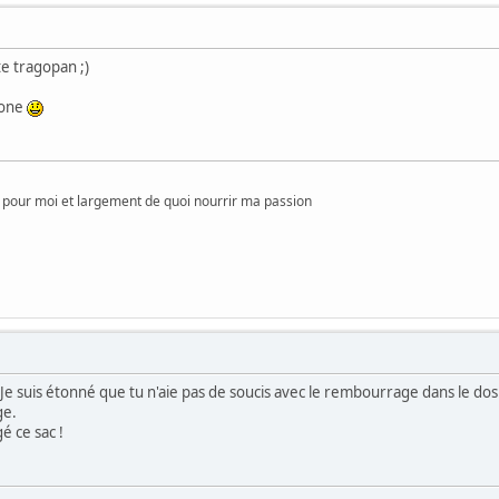
te tragopan ;)
rone
pour moi et largement de quoi nourrir ma passion
 ! Je suis étonné que tu n'aie pas de soucis avec le rembourrage dans le d
ge.
é ce sac !