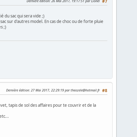
Dernière édition
: 26 Mai 2017, 19:17:51 par Lionel
#7
é du sac qui sera vide ;)
ac sur d'autres model. En cas de choc ou de forte pluie
s ;)
Dernière édition
: 27 Mai 2017, 22:29:19 par theozele@hotmail.fr
#8
vet, tapis de sol des affaires pour te couvrir et de la
tc...