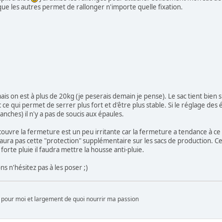
ue les autres permet de rallonger n'importe quelle fixation.
ais on est à plus de 20kg (je peserais demain je pense). Le sac tient bien sur
ac ce qui permet de serrer plus fort et d'être plus stable. Si le réglage des 
 anches) il n'y a pas de soucis aux épaules.
couvre la fermeture est un peu irritante car la fermeture a tendance à ce 
 aura pas cette "protection" supplémentaire sur les sacs de production. Cel
forte pluie il faudra mettre la housse anti-pluie.
ns n'hésitez pas à les poser ;)
pour moi et largement de quoi nourrir ma passion