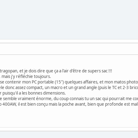
 tragopan, et je dois dire que ça a l'air d'être de supers sac !!!
mais j'y réfléchie toujours.
isse contenir mon PC portable (15") quelques affaires, et mon matos photo.
 donc assez compact, un macro et un grand angle (puis le TC et 2-3 bric
r puisqu'il a les bonnes dimensions.
e semble vraiment énorme, du coup connais tu un sac qui pourrait me co
o 400AW, il est bien conçu mais la poche avant, bien que profonde est mal 