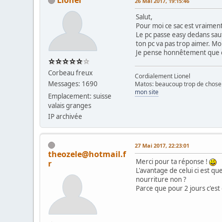
26 Mai 2017, 19:15:46
Salut,
Pour moi ce sac est vraiment 
Le pc passe easy dedans sauf
ton pc va pas trop aimer. Mo
Je pense honnêtement que ce 
Corbeau freux
Cordialement Lionel
Messages: 1690
Matos: beaucoup trop de chose 
mon site
Emplacement: suisse
valais granges
IP archivée
27 Mai 2017, 22:23:01
theozele@hotmail.f
Merci pour ta réponse !
r
L'avantage de celui ci est qu
nourriture non ?
Parce que pour 2 jours c'est