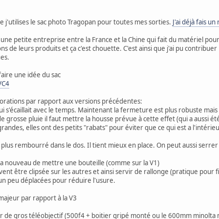
e j'utilises le sac photo Tragopan pour toutes mes sorties.
J'ai déjà fais un
ne petite entreprise entre la France et la Chine qui fait du matériel pour 
ns de leurs produits et ça c'est chouette. C'est ainsi que j'ai pu contribu
es.
faire une idée du sac
VC4
iorations par rapport aux versions précédentes:
ui s'écaillait avec le temps. Maintenant la fermeture est plus robuste mai
 de grosse pluie il faut mettre la housse prévue à cette effet (qui a aussi é
randes, elles ont des petits "rabats" pour éviter que ce qui est a l'intérieu
t plus rembourré dans le dos. Il tient mieux en place. On peut aussi serrer
 a nouveau de mettre une bouteille (comme sur la V1)
vent être clipsée sur les autres et ainsi servir de rallonge (pratique pour
é un peu déplacées pour réduire l'usure.
 majeur par rapport à la V3
lir de gros téléobjectif (500f4 + boitier gripé monté ou le 600mm minolta 