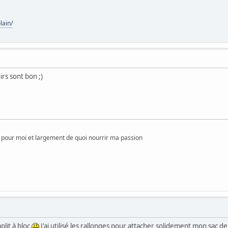
lain/
rs sont bon ;)
pour moi et largement de quoi nourrir ma passion
lit à bloc
J'ai utilisé les rallonges pour attacher solidement mon sac d