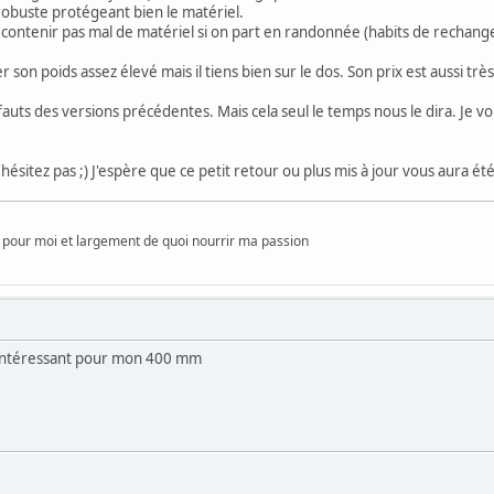
obuste protégeant bien le matériel.
ntenir pas mal de matériel si on part en randonnée (habits de rechange, pic
r son poids assez élevé mais il tiens bien sur le dos. Son prix est aussi trè
éfauts des versions précédentes. Mais cela seul le temps nous le dira. Je v
hésitez pas ;) J'espère que ce petit retour ou plus mis à jour vous aura été
pour moi et largement de quoi nourrir ma passion
 intéressant pour mon 400 mm