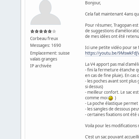
Bonjour,
Cela fait maintenant 4ans qu
Pour résumer, Tragopan est u
de suggestions d'amélioratio
de mes idées ont été retenu
Corbeau freux
Messages: 1690
Ici une petite vidéo pour se 
Emplacement: suisse
https://youtu.be/9MswkFdJ
valais granges
La V4 apport pas mal d'amél
IP archivée
- fini la fermeture étanche q
en cas de fine pluie). En cas
- les poches avant sont plus g
si dessus)
- meilleur confort. Le sac es
comme moi
)
- La poche élastique permet
- les sangles de dessous peu
- certaines fixations ont ét
Voila pour les modifications
C'est un sac pouvant accueil