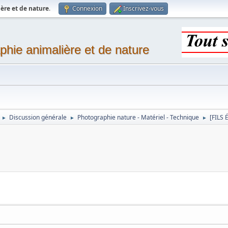
ère et de nature
.
Connexion
Inscrivez-vous
phie animalière et de nature
Discussion générale
Photographie nature - Matériel - Technique
[FILS 
►
►
►