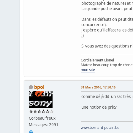
photographe de nature) et r
La grande poche avant peut co
Dans les défauts on peut cite
concurrence).
J'espère qu'il effacera les d
;)
Si vous avez des questions n'
Cordialement Lionel
Matos: beaucoup trop de chose 
mon site
bpol
31 Mars 2016, 17:50:16
comme déjà dit un sac très
une notion de prix?
Corbeau freux
Messages: 2991
www.bernard-polain.be