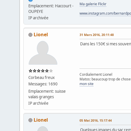
Ma galerie Flickr
Emplacement: Haccourt -
OUPEYE
www.instagram.com/bernardpo
IP archivée
Lionel
31 Mars 2016, 20:11:48
Dans les 150€ si mes souveni
Cordialement Lionel
Corbeau freux
Matos: beaucoup trop de chose 
Messages: 1690
mon site
Emplacement: suisse
valais granges
IP archivée
Lionel
05 Mai 2016, 15:17:44
Quelques images du sac remp