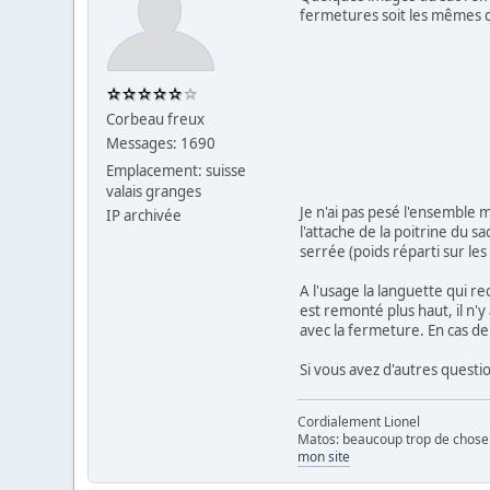
fermetures soit les mêmes q
Corbeau freux
Messages: 1690
Emplacement: suisse
valais granges
Je n'ai pas pesé l'ensemble m
IP archivée
l'attache de la poitrine du s
serrée (poids réparti sur les
A l'usage la languette qui re
est remonté plus haut, il n'y
avec la fermeture. En cas de 
Si vous avez d'autres questio
Cordialement Lionel
Matos: beaucoup trop de chose 
mon site