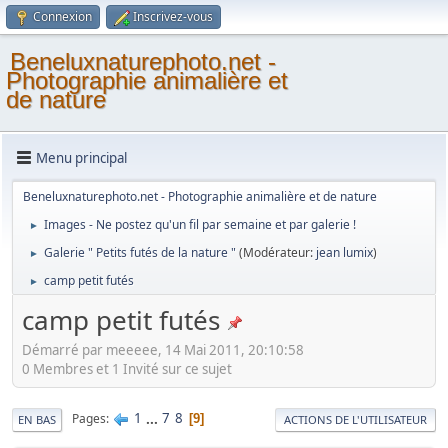
Connexion
Inscrivez-vous
Beneluxnaturephoto.net -
Photographie animalière et
de nature
Menu principal
Beneluxnaturephoto.net - Photographie animalière et de nature
Images - Ne postez qu'un fil par semaine et par galerie !
►
Galerie " Petits futés de la nature "
(Modérateur:
jean lumix
)
►
camp petit futés
►
camp petit futés
Démarré par meeeee, 14 Mai 2011, 20:10:58
0 Membres et 1 Invité sur ce sujet
1
...
7
8
Pages
9
EN BAS
ACTIONS DE L'UTILISATEUR