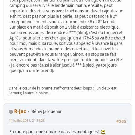
camping qui sera livré le lendemain matin, ensuite, peut
importe le duvet, si vous avez froid dans un duvet rajoutez un
T-shirt, c'est pas non plus la sibérie, sa peut descendre à 2°
exceptionnellement, sinon sa tourne entre 6 et 8° la nuit.
Sur place on met à disposition 2 vélo à assistance electrique,
pour si vous voulez descendre à *** (5km), c'est du tonnerre!
Aprés, pour aller chercher quelqu'un à 17h45 sa va être chaud
pour moi, mais ici sa roule, soit vous appelez à l'avance la gare
et vous demandez le numéro des navettes, et les navettes
peuvent peut-être vous arranger. Sinon, en stop sa se fais
bien, vraiment, dans la vallée presque tout le monde s'arrête
(j'ai encore pas réussi à aller jusqu'à *** à pied, ya toujours
quelqu'un qui te prend).
Dans le cœur de l'Homme s'affrontent deux loups : l'un d'eux est
l'amour, l'autre la haine.
R-jac
Rémy Jacquemin
14 Juillet 2011, 21:39:23
#205
En route pour une semaine dans les montagnes!