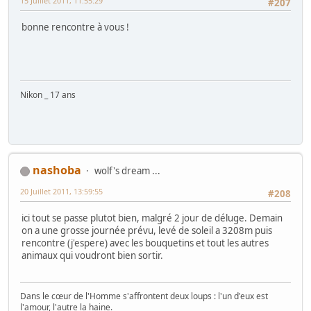
15 Juillet 2011, 11:55:29
#207
bonne rencontre à vous !
Nikon _ 17 ans
nashoba
wolf's dream ...
20 Juillet 2011, 13:59:55
#208
ici tout se passe plutot bien, malgré 2 jour de déluge. Demain
on a une grosse journée prévu, levé de soleil a 3208m puis
rencontre (j'espere) avec les bouquetins et tout les autres
animaux qui voudront bien sortir.
Dans le cœur de l'Homme s'affrontent deux loups : l'un d'eux est
l'amour, l'autre la haine.