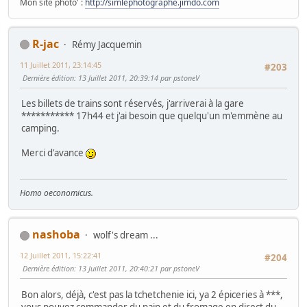
Mon site photo' :
http://simlephotographe.jimdo.com
R-jac
Rémy Jacquemin
11 Juillet 2011, 23:14:45
#203
Dernière édition
: 13 Juillet 2011, 20:39:14 par pstoneV
Les billets de trains sont réservés, j'arriverai à la gare
*********** 17h44 et j'ai besoin que quelqu'un m'emmène au
camping.
Merci d'avance
Homo oeconomicus.
nashoba
wolf's dream ...
12 Juillet 2011, 15:22:41
#204
Dernière édition
: 13 Juillet 2011, 20:40:21 par pstoneV
Bon alors, déjà, c'est pas la tchetchenie ici, ya 2 épiceries à ***,
vous pouvez commander du pain et du fromage en direct du