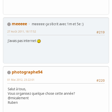
meeeee
meeeee ça s'écrit avec 1m et 5e :)
27 Août 2011, 18:17:52
#219
J'avais pas internet
photographe94
01 Mai 2012, 23:22:01
#220
Salut à tous,
Vous organisez quelque chose cette année?
@micalement
Ruben