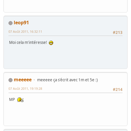
leop91
07 Août 2011, 16:32:11
#213
Moi cela m'intéresse!
meeeee
meeeee ça s'écrit avec 1m et 5e :)
07 Août 2011, 19:19:28
#214
MP