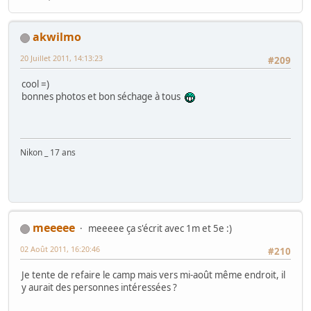
akwilmo
20 Juillet 2011, 14:13:23
#209
cool =)
bonnes photos et bon séchage à tous
Nikon _ 17 ans
meeeee
meeeee ça s'écrit avec 1m et 5e :)
02 Août 2011, 16:20:46
#210
Je tente de refaire le camp mais vers mi-août même endroit, il
y aurait des personnes intéressées ?