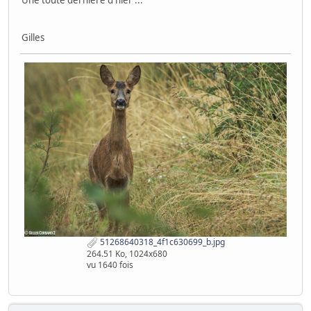
Gilles
51268640318_4f1c630699_b.jpg
264.51 Ko, 1024x680
vu 1640 fois