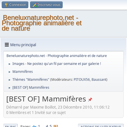
Connexion
Inscrivez-vous
Beneluxnaturephoto.net -
Photographie animalière et
de nature
Menu principal
Beneluxnaturephoto.net - Photographie animalière et de nature
Images - Ne postez qu'un fil par semaine et par galerie !
►
Mammifères
►
Thèmes "Mammifères"
(Modérateurs:
PITOUX56
,
Baussant
)
►
[BEST OF] Mammifères
►
[BEST OF] Mammifères
Démarré par Maxime Boillot, 23 Décembre 2010, 11:06:12
0 Membres et 1 Invité sur ce sujet
1
...
4
5
Pages
6
EN BAS
ACTIONS DE L'UTILISATEUR