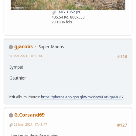
_MG_1052.JPG
435.54 Ko, 800x533
vu 1806 fois
gjacobs
Super-Modos
31 Mai 2021, 10:59:34
#126
Sympa!
Gauthier
P'tit album Photos:
https://photos.app.goo.gl/WmW9yxXEvr9g4Mu87
G.Corsand69
25 Juin 2021, 17:48:47
#127
Une toute dernière d'hier ...