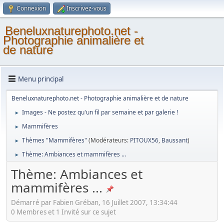
Connexion
Inscrivez-vous
Beneluxnaturephoto.net -
Photographie animalière et
de nature
Menu principal
Beneluxnaturephoto.net - Photographie animalière et de nature
Images - Ne postez qu'un fil par semaine et par galerie !
►
Mammifères
►
Thèmes "Mammifères"
(Modérateurs:
PITOUX56
,
Baussant
)
►
Thème: Ambiances et mammifères ...
►
Thème: Ambiances et
mammifères ...
Démarré par Fabien Gréban, 16 Juillet 2007, 13:34:44
0 Membres et 1 Invité sur ce sujet