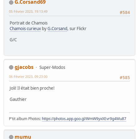
G.Corsand69
05 Février 2023, 19:13:49
#584
Portrait de Chamois
Chamois curieux
by
G.Corsand
, sur Flickr
G/C
gjacobs
Super-Modos
06 Février 2023, 09:23:00
#585
Joli! Il était bien proche!
Gauthier
P'tit album Photos:
https://photos.app.goo.gl/WmW9yxXEvr9g4Mu87
mumu