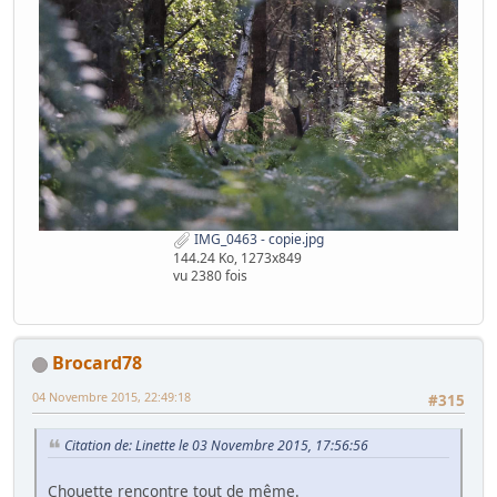
IMG_0463 - copie.jpg
144.24 Ko, 1273x849
vu 2380 fois
Brocard78
04 Novembre 2015, 22:49:18
#315
Citation de: Linette le 03 Novembre 2015, 17:56:56
Chouette rencontre tout de même.