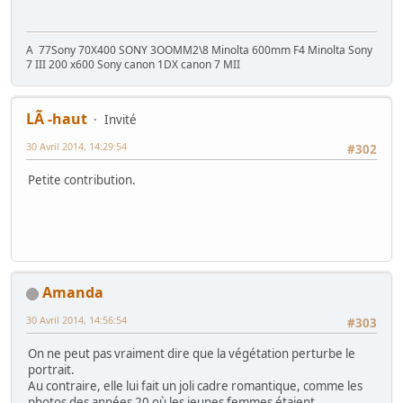
A 77Sony 70X400 SONY 3OOMM2\8 Minolta 600mm F4 Minolta Sony
7 III 200 x600 Sony canon 1DX canon 7 MII
LÃ -haut
Invité
30 Avril 2014, 14:29:54
#302
Petite contribution.
Amanda
30 Avril 2014, 14:56:54
#303
On ne peut pas vraiment dire que la végétation perturbe le
portrait.
Au contraire, elle lui fait un joli cadre romantique, comme les
photos des années 20 où les jeunes femmes étaient