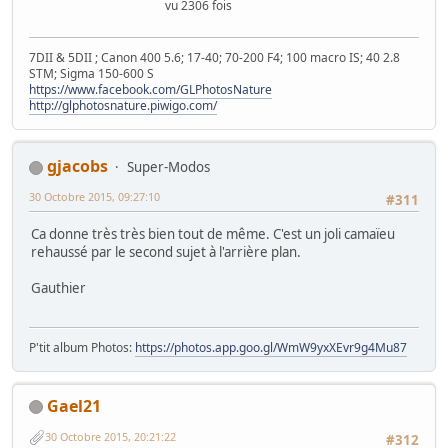
vu 2306 fois
7DII & 5DII ; Canon 400 5.6; 17-40; 70-200 F4; 100 macro IS; 40 2.8
STM; Sigma 150-600 S
https://www.facebook.com/GLPhotosNature
http://glphotosnature.piwigo.com/
gjacobs
Super-Modos
30 Octobre 2015, 09:27:10
#311
Ca donne très très bien tout de même. C'est un joli camaïeu
rehaussé par le second sujet à l'arrière plan.
Gauthier
P'tit album Photos:
https://photos.app.goo.gl/WmW9yxXEvr9g4Mu87
Gael21
30 Octobre 2015, 20:21:22
#312