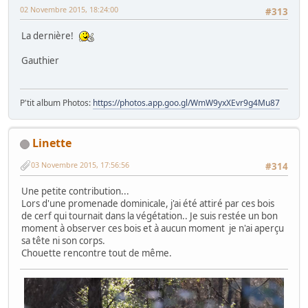
02 Novembre 2015, 18:24:00
#313
La dernière!
Gauthier
P'tit album Photos:
https://photos.app.goo.gl/WmW9yxXEvr9g4Mu87
Linette
03 Novembre 2015, 17:56:56
#314
Une petite contribution...
Lors d'une promenade dominicale, j'ai été attiré par ces bois
de cerf qui tournait dans la végétation.. Je suis restée un bon
moment à observer ces bois et à aucun moment je n'ai aperçu
sa tête ni son corps.
Chouette rencontre tout de même.