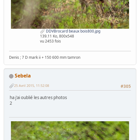
DDVBrocard beaux bois800.jpg
139.11 Ko, 800x548
vu 2453 fois
Denis ; 7 D mark ii + 150 600 mm tamron
Sebela
25 Avril 2015, 11:52:08
#305
ha j'ai oublié les autres photos
2