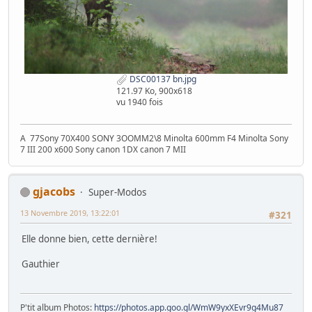
DSC00137 bn.jpg
121.97 Ko, 900x618
vu 1940 fois
A 77Sony 70X400 SONY 3OOMM2\8 Minolta 600mm F4 Minolta Sony
7 III 200 x600 Sony canon 1DX canon 7 MII
gjacobs
Super-Modos
13 Novembre 2019, 13:22:01
#321
Elle donne bien, cette dernière!
Gauthier
P'tit album Photos:
https://photos.app.goo.gl/WmW9yxXEvr9g4Mu87