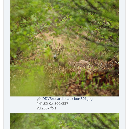
DDVBrocard beaux bois801.jpg
141.85 Ko, 800x837
vu 2367 fois