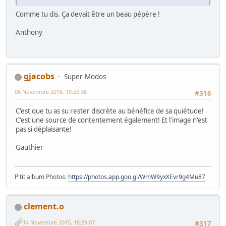
Comme tu dis. Ça devait être un beau pépère !
Anthony
gjacobs
Super-Modos
06 Novembre 2015, 19:50:38
#316
C'est que tu as su rester discrète au bénéfice de sa quiétude!
C'est une source de contentement également! Et l'image n'est
pas si déplaisante!
Gauthier
P'tit album Photos:
https://photos.app.goo.gl/WmW9yxXEvr9g4Mu87
clement.o
14 Novembre 2015, 18:29:07
#317