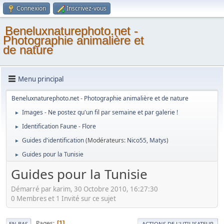
Connexion
Inscrivez-vous
Beneluxnaturephoto.net -
Photographie animalière et
de nature
Menu principal
Beneluxnaturephoto.net - Photographie animalière et de nature
Images - Ne postez qu'un fil par semaine et par galerie !
►
Identification Faune - Flore
►
Guides d'identification
(Modérateurs:
Nico55
,
Matys
)
►
Guides pour la Tunisie
►
Guides pour la Tunisie
Démarré par karim, 30 Octobre 2010, 16:27:30
0 Membres et 1 Invité sur ce sujet
Pages
1
EN BAS
ACTIONS DE L'UTILISATEUR