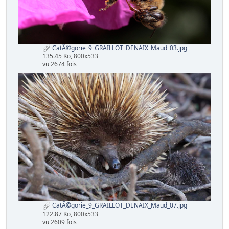
CatÃ©gorie_9_GRAILLOT_DENAIX_Maud_03.jpg
135.45 Ko, 800x533
vu 2674 fois
CatÃ©gorie_9_GRAILLOT_DENAIX_Maud_07.jpg
122.87 Ko, 800x533
vu 2609 fois