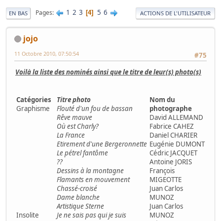
1
2
3
5
6
Pages
4
EN BAS
ACTIONS DE L'UTILISATEUR
jojo
11 Octobre 2010, 07:50:54
#75
Voilà la liste des nominés ainsi que le titre de leur(s) photo(s)
Catégories
Titre photo
Nom du
Graphisme
Flouté d'un fou de bassan
photographe
Rêve mauve
David ALLEMAND
Où est Charly?
Fabrice CAHEZ
La France
Daniel CHARIER
Etirement d'une Bergeronnette
Eugénie DUMONT
Le pétrel fantôme
Cédric JACQUET
??
Antoine JORIS
Dessins à la montagne
François
Flamants en mouvement
MIGEOTTE
Chassé-croisé
Juan Carlos
Dame blanche
MUNOZ
Artistique Sterne
Juan Carlos
Insolite
Je ne sais pas qui je suis
MUNOZ