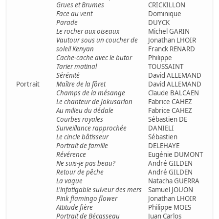
Grues et Brumes
CRICKILLON
Face au vent
Dominique
Parade
DUYCK
Le rocher aux oiseaux
Michel GARIN
Vautour sous un coucher de
Jonathan LHOIR
soleil Kenyan
Franck RENARD
Cache-cache avec le butor
Philippe
Tarier matinal
TOUSSAINT
Sérénité
David ALLEMAND
Portrait
Maître de la fôret
David ALLEMAND
Champs de la mésange
Claude BALCAEN
Le chanteur de Jökusarlon
Fabrice CAHEZ
Au milieu du dédale
Fabrice CAHEZ
Courbes royales
Sébastien DE
Surveillance rapprochée
DANIELI
Le cincle bâtisseur
Sébastien
Portrait de famille
DELEHAYE
Révérence
Eugénie DUMONT
Ne suis-je pas beau?
André GILDEN
Retour de pêche
André GILDEN
La vague
Natacha GUERRA
L'infatigable suiveur des mers
Samuel JOUON
Pink flamingo flower
Jonathan LHOIR
Attitude fière
Philippe MOES
Portrait de Bécasseau
Juan Carlos