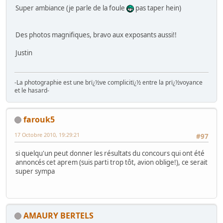
Super ambiance (je parle de la foule
pas taper hein)
Des photos magnifiques, bravo aux exposants aussi!!
Justin
-La photographie est une brï¿½ve complicitï¿½ entre la prï¿½voyance
et le hasard-
farouk5
17 Octobre 2010, 19:29:21
#97
si quelqu'un peut donner les résultats du concours qui ont été
annoncés cet aprem (suis parti trop tôt, avion oblige!), ce serait
super sympa
AMAURY BERTELS