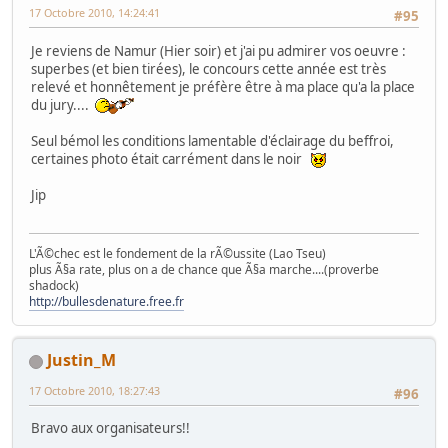
17 Octobre 2010, 14:24:41
#95
Je reviens de Namur (Hier soir) et j'ai pu admirer vos oeuvre :
superbes (et bien tirées), le concours cette année est très
relevé et honnêtement je préfère être à ma place qu'a la place
du jury....
Seul bémol les conditions lamentable d'éclairage du beffroi,
certaines photo était carrément dans le noir
Jip
L'Ã©chec est le fondement de la rÃ©ussite (Lao Tseu)
plus Ã§a rate, plus on a de chance que Ã§a marche....(proverbe
shadock)
http://bullesdenature.free.fr
Justin_M
17 Octobre 2010, 18:27:43
#96
Bravo aux organisateurs!!