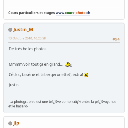
Cours particuliers et stages
www.
cours
-
photo
.ch
Justin_M
13 Octobre 2010, 10:20:58
#94
De très belles photos...
Mmmm voir tout ça en grand...
Cédric, ta série et la bergeronette?, extra!
Justin
-La photographie est une brï¿½ve complicitï¿½ entre la prï¿½voyance
et le hasard-
jip