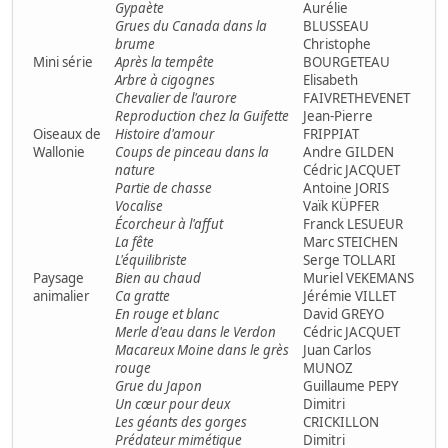
Gypaète
Aurélie
Grues du Canada dans la
BLUSSEAU
brume
Christophe
Mini série
Après la tempête
BOURGETEAU
Arbre à cigognes
Elisabeth
Chevalier de l'aurore
FAIVRETHEVENET
Reproduction chez la Guifette
Jean-Pierre
Oiseaux de
Histoire d'amour
FRIPPIAT
Wallonie
Coups de pinceau dans la
Andre GILDEN
nature
Cédric JACQUET
Partie de chasse
Antoine JORIS
Vocalise
Vaïk KÜPFER
Écorcheur à l'affut
Franck LESUEUR
La fête
Marc STEICHEN
L'équilibriste
Serge TOLLARI
Paysage
Bien au chaud
Muriel VEKEMANS
animalier
Ca gratte
Jérémie VILLET
En rouge et blanc
David GREYO
Merle d'eau dans le Verdon
Cédric JACQUET
Macareux Moine dans le grès
Juan Carlos
rouge
MUNOZ
Grue du Japon
Guillaume PEPY
Un cœur pour deux
Dimitri
Les géants des gorges
CRICKILLON
Prédateur mimétique
Dimitri