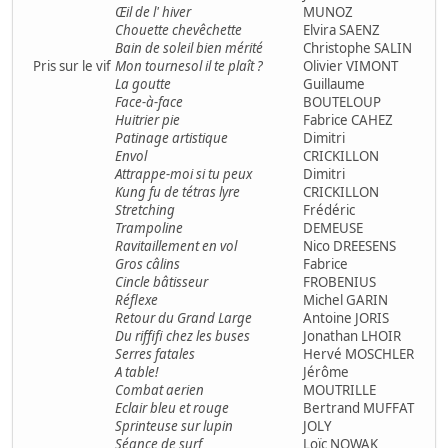
Œil de l' hiver
MUNOZ
Chouette chevêchette
Elvira SAENZ
Bain de soleil bien mérité
Christophe SALIN
Pris sur le vif
Mon tournesol il te plaît ?
Olivier VIMONT
La goutte
Guillaume
Face-à-face
BOUTELOUP
Huitrier pie
Fabrice CAHEZ
Patinage artistique
Dimitri
Envol
CRICKILLON
Attrappe-moi si tu peux
Dimitri
Kung fu de tétras lyre
CRICKILLON
Stretching
Frédéric
Trampoline
DEMEUSE
Ravitaillement en vol
Nico DREESENS
Gros câlins
Fabrice
Cincle bâtisseur
FROBENIUS
Réflexe
Michel GARIN
Retour du Grand Large
Antoine JORIS
Du riffifi chez les buses
Jonathan LHOIR
Serres fatales
Hervé MOSCHLER
A table!
Jérôme
Combat aerien
MOUTRILLE
Eclair bleu et rouge
Bertrand MUFFAT
Sprinteuse sur lupin
JOLY
Séance de surf
Loïc NOWAK