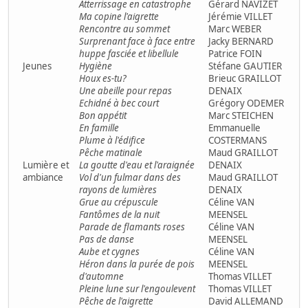
Atterrissage en catastrophe
Gérard NAVIZET
Ma copine l'aigrette
Jérémie VILLET
Rencontre au sommet
Marc WEBER
Surprenant face à face entre
Jacky BERNARD
huppe fasciée et libellule
Patrice FOIN
Jeunes
Hygiène
Stéfane GAUTIER
Houx es-tu?
Brieuc GRAILLOT
Une abeille pour repas
DENAIX
Echidné à bec court
Grégory ODEMER
Bon appétit
Marc STEICHEN
En famille
Emmanuelle
Plume à l'édifice
COSTERMANS
Pêche matinale
Maud GRAILLOT
Lumière et
La goutte d'eau et l'araignée
DENAIX
ambiance
Vol d'un fulmar dans des
Maud GRAILLOT
rayons de lumières
DENAIX
Grue au crépuscule
Céline VAN
Fantômes de la nuit
MEENSEL
Parade de flamants roses
Céline VAN
Pas de danse
MEENSEL
Aube et cygnes
Céline VAN
Héron dans la purée de pois
MEENSEL
d'automne
Thomas VILLET
Pleine lune sur l'engoulevent
Thomas VILLET
Pêche de l'aigrette
David ALLEMAND