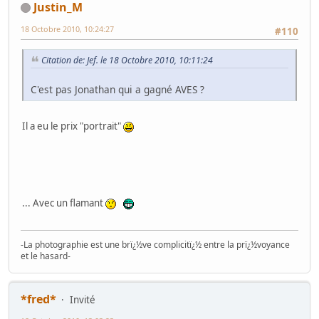
Justin_M
18 Octobre 2010, 10:24:27
#110
Citation de: Jef. le 18 Octobre 2010, 10:11:24
C'est pas Jonathan qui a gagné AVES ?
Il a eu le prix "portrait"
... Avec un flamant
-La photographie est une brï¿½ve complicitï¿½ entre la prï¿½voyance
et le hasard-
*fred*
Invité