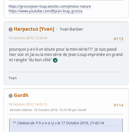
https://grossejean-loup.wixsite.com/photos-nature
https://www.youtube.com/@jean-loup_grosse
Harpactus [Yvan]
Yvan Barbier
18 Octobre 2010, 13:26:09
#113
pourquoi y-a-t-il un doute pour la mini-série??? Je suis passé
hier soir et j'ai vu la mini série de Jean-Loup imprimée en grand
et rangée "du bon côté"
Yvan
Gordh
18 Octobre 2010, 14:03:15
#114
Dernière édition
: 18 Octobre 2010, 19:25:49 par Gordh
Citation de: P h o n a l y s le 17 Octobre 2010, 21:42:14