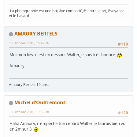
-La photographie est une brï¿½ve complicitï¿½ entre la prï¿½voyance
et le hasard-
AMAURY BERTELS
18 Octobre 2010, 15:42:26
#119
Moi mon lièvre est en dessous Walter,je suis très honoré
Amaury
Amaury Bertels 19 ans.
Michel d'Oultremont
18 Octobre 2010, 17:32:38
#120
Haha Amaury, n'empêche ton renard Walter je l'aurais bien vu
en 2m sur 3