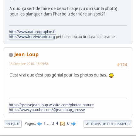
A quoi ça sert de faire de beau tirage (vu d'ici sur la photo)
pour les planquer dans l'herbe u derrière un spot??
http://www.naturographie.fr
http://www.foretvivante.org
pétition stop au tir durant le brame
Jean-Loup
18 Octobre 2010, 18:09:58
#124
C'est vrai que c'est pas génial pour les photos du bas.
https://grossejean-loup.wixsite.com/photos-nature
https://www.youtube.com/@jean-loup_grosse
1
...
3
4
6
Pages
5
EN HAUT
ACTIONS DE L'UTILISATEUR