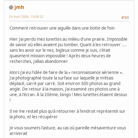
jmh
24 Avril 2006, 19:08:32
#50
Comment retrouver une aiguille dans une botte de foin
Hier j'ai perdu mes lunettes au milieu d'une prairie. Impossible
de savoir où elles avaient pu tomber. Quant à les retrouver ....
sans les avoir sur le nez, bigleux comme je suis, c'était
quasiment mission impossible ! Après deux heures de
recherches, j'allais abandonner
Alors j'ai eu l'idée de faire de la « reconnaissance aérienne ».
J'ai photographié toute la surface sur laquelle je m'étais
déplacé, carré par carré. Soit environ 300 photos au grand
angle. De retour à la maison, j'ai examiné ces photos une à
une, à l'écran. À la 20ème, bingo ! Mes lunettes étaient dessus
!
Il ne me restait plus qu'à retourner à l'endroit représenté sur
la photo, et les récupérer
Je vous soumets l'astuce, au cas où pareille mésaventure vous
arriverait