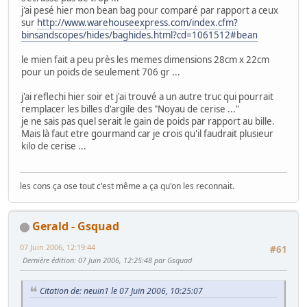
j'ai pesé hier mon bean bag pour comparé par rapport a ceux
sur
http://www.warehouseexpress.com/index.cfm?
binsandscopes/hides/baghides.html?cd=1061512#bean
le mien fait a peu près les memes dimensions 28cm x 22cm
pour un poids de seulement 706 gr ...
j'ai reflechi hier soir et j'ai trouvé a un autre truc qui pourrait
remplacer les billes d'argile des "Noyau de cerise ..."
je ne sais pas quel serait le gain de poids par rapport au bille.
Mais là faut etre gourmand car je crois qu'il faudrait plusieur
kilo de cerise ...
les cons ça ose tout c'est même a ça qu'on les reconnait.
Gerald - Gsquad
07 Juin 2006, 12:19:44
#61
Dernière édition
: 07 Juin 2006, 12:25:48 par Gsquad
Citation de: neuin1 le 07 Juin 2006, 10:25:07