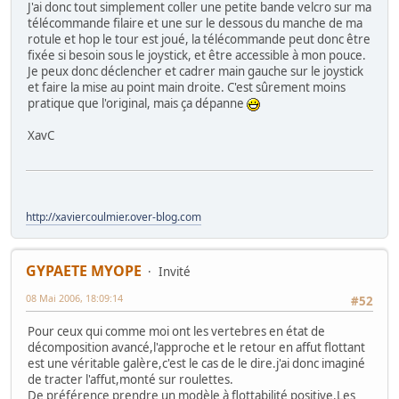
J'ai donc tout simplement coller une petite bande velcro sur ma
télécommande filaire et une sur le dessous du manche de ma
rotule et hop le tour est joué, la télécommande peut donc être
fixée si besoin sous le joystick, et être accessible à mon pouce.
Je peux donc déclencher et cadrer main gauche sur le joystick
et faire la mise au point main droite. C'est sûrement moins
pratique que l'original, mais ça dépanne
XavC
http://xaviercoulmier.over-blog.com
GYPAETE MYOPE
Invité
08 Mai 2006, 18:09:14
#52
Pour ceux qui comme moi ont les vertebres en état de
décomposition avancé,l'approche et le retour en affut flottant
est une véritable galère,c'est le cas de le dire.j'ai donc imaginé
de tracter l'affut,monté sur roulettes.
De préférence prendre un modèle à flottabilité positive.Les