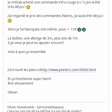
Je m'était acheté une commande infra rouge (rc-1) j'en ai été
très déçus !
J'ai regardé le prix des commandes filaires, j'ai aussi été déçus !
Alors je l'ai fabriquée moi même, pour +- 15€
Le boîtier, une allonge de 3m, plus une de 7m.
Si je veux je peut en ajouter encore!!
Voici à quoi ça ressemble
J'ai trouvé les plans ici
http://www.peeters.com/300d.html
Et ça fonctionne super bien!!
Bon amusement
Olivier
Olivier Nowakowski - Sprimont(Belgique)
Celui qui sait rire de lui-mÃªme n'a pas fini de rigoler!!