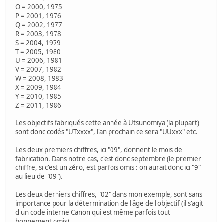
O = 2000, 1975
P = 2001, 1976
Q = 2002, 1977
R = 2003, 1978
S = 2004, 1979
T = 2005, 1980
U = 2006, 1981
V = 2007, 1982
W = 2008, 1983
X = 2009, 1984
Y = 2010, 1985
Z = 2011, 1986
Les objectifs fabriqués cette année à Utsunomiya (la plupart)
sont donc codés "UTxxxx", l'an prochain ce sera "UUxxx" etc.
Les deux premiers chiffres, ici "09", donnent le mois de
fabrication. Dans notre cas, c'est donc septembre (le premier
chiffre, si c'est un zéro, est parfois omis : on aurait donc ici "9"
au lieu de "09").
Les deux derniers chiffres, "02" dans mon exemple, sont sans
importance pour la détermination de l'âge de l'objectif (il s'agit
d'un code interne Canon qui est même parfois tout
bonnement omis).