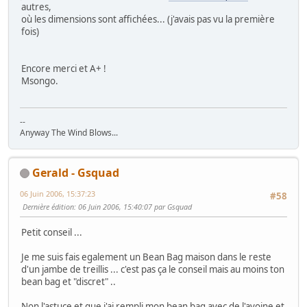
autres,
où les dimensions sont affichées... (j'avais pas vu la première
fois)
Encore merci et A+ !
Msongo.
--
Anyway The Wind Blows...
Gerald - Gsquad
06 Juin 2006, 15:37:23
#58
Dernière édition
: 06 Juin 2006, 15:40:07 par Gsquad
Petit conseil ...
Je me suis fais egalement un Bean Bag maison dans le reste
d'un jambe de treillis ... c'est pas ça le conseil mais au moins ton
bean bag et "discret" ..
Non l'astuce et que j'ai rempli mon bean bag avec de l'avoine et