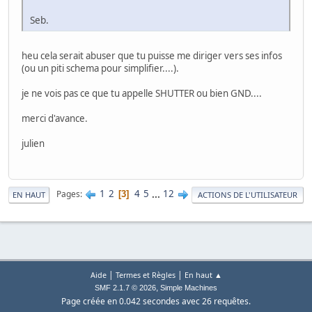
Seb.
heu cela serait abuser que tu puisse me diriger vers ses infos
(ou un piti schema pour simplifier....).
je ne vois pas ce que tu appelle SHUTTER ou bien GND....
merci d'avance.
julien
1
2
4
5
...
12
Pages
3
EN HAUT
ACTIONS DE L'UTILISATEUR
|
|
Aide
Termes et Règles
En haut ▲
,
SMF 2.1.7 © 2026
Simple Machines
Page créée en 0.042 secondes avec 26 requêtes.