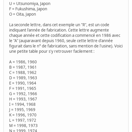
U = Utsunomiya, Japon
F = Fukushima, Japon
O = Oita, Japon
La seconde lettre, dans cet exemple un "R", est un code
indiquant l'année de fabrication. Cette lettre augmente
chaque année et cette codification a commencé en 1986 avec
le "A" (auparavant depuis 1960, seule cette lettre d'année
figurait dans le n° de fabrication, sans mention de l'usine). Voici
une petite table pour s'y retrouver facilement :
A = 1986, 1960
B = 1987, 1961
C = 1988, 1962
D = 1989, 1963
E = 1990, 1964
F = 1991, 1965
G = 1992, 1966
H = 1993, 1967
I = 1994, 1968
J = 1995, 1969
K = 1996, 1970
L = 1997, 1972
M = 1998, 1973
N = 1999, 1974