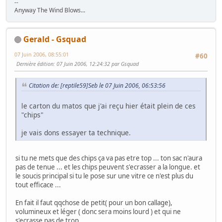
--
Anyway The Wind Blows...
Gerald - Gsquad
07 Juin 2006, 08:55:01
#60
Dernière édition
: 07 Juin 2006, 12:24:32 par Gsquad
Citation de: [reptile59]Seb le 07 Juin 2006, 06:53:56
le carton du matos que j'ai reçu hier était plein de ces
"chips"
je vais dons essayer ta technique.
si tu ne mets que des chips ça va pas etre top ... ton sac n'aura
pas de tenue ... et les chips peuvent s'ecrasser a la longue. et
le soucis principal si tu le pose sur une vitre ce n'est plus du
tout efficace ...
En fait il faut qqchose de petit( pour un bon callage),
volumineux et léger ( donc sera moins lourd ) et qui ne
s'ecrasse pas de trop ...