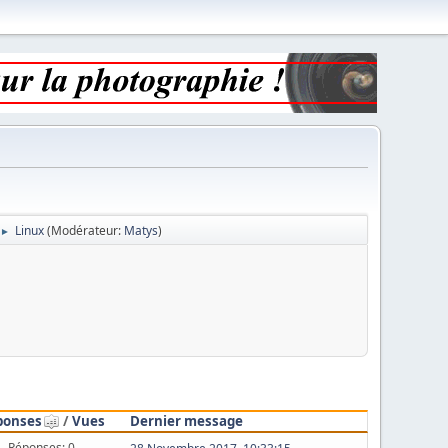
Linux
(Modérateur:
Matys
)
►
ponses
/
Vues
Dernier message
Réponses: 0