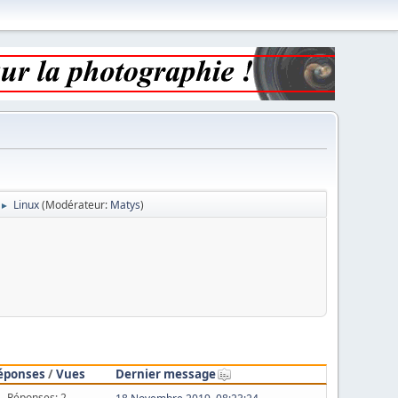
Linux
(Modérateur:
Matys
)
►
éponses
/
Vues
Dernier message
Réponses: 2