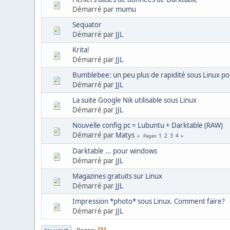
Démarré par
mumu
Sequator
Démarré par
JJL
Krita!
Démarré par
JJL
Bumblebee: un peu plus de rapidité sous Linux po
Démarré par
JJL
La suite Google Nik utilisable sous Linux
Démarré par
JJL
Nouvelle config pc = Lubuntu + Darktable (RAW)
Démarré par
Matys
1
2
3
4
Pages
Darktable ... pour windows
Démarré par
JJL
Magazines gratuits sur Linux
Démarré par
JJL
Impression *photo* sous Linux. Comment faire?
Démarré par
JJL