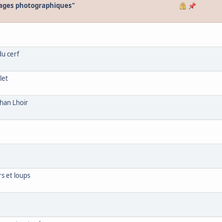
oyages photographiques"
du cerf
let
han Lhoir
s et loups