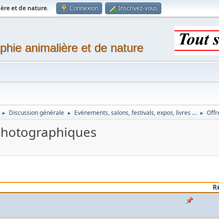
ère et de nature
.
Connexion
Inscrivez-vous
phie animalière et de nature
Discussion générale
Evénements, salons, festivals, expos, livres ...
Offr
►
►
►
 photographiques
R