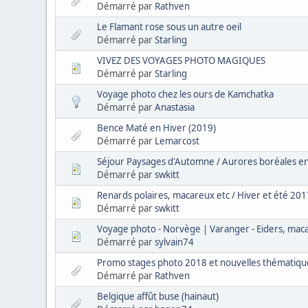
Démarré par
Rathven
Le Flamant rose sous un autre oeil
Démarré par
Starling
VIVEZ DES VOYAGES PHOTO MAGIQUES
Démarré par
Starling
Voyage photo chez les ours de Kamchatka
Démarré par
Anastasia
Bence Maté en Hiver (2019)
Démarré par
Lemarcost
Séjour Paysages d'Automne / Aurores boréales en
Démarré par
swkitt
Renards polaires, macareux etc / Hiver et été 201
Démarré par
swkitt
Voyage photo - Norvège | Varanger - Eiders, maca
Démarré par
sylvain74
Promo stages photo 2018 et nouvelles thématique
Démarré par
Rathven
Belgique affût buse (hainaut)