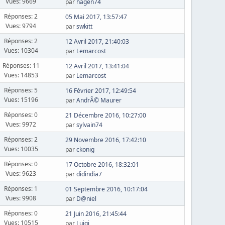
Vues: 9669
par
hagen74
Réponses: 2
05 Mai 2017, 13:57:47
Vues: 9794
par
swkitt
Réponses: 2
12 Avril 2017, 21:40:03
Vues: 10304
par
Lemarcost
Réponses: 11
12 Avril 2017, 13:41:04
Vues: 14853
par
Lemarcost
Réponses: 5
16 Février 2017, 12:49:54
Vues: 15196
par
AndrÃ© Maurer
Réponses: 0
21 Décembre 2016, 10:27:00
Vues: 9972
par
sylvain74
Réponses: 2
29 Novembre 2016, 17:42:10
Vues: 10035
par
ckonig
Réponses: 0
17 Octobre 2016, 18:32:01
Vues: 9623
par
didindia7
Réponses: 1
01 Septembre 2016, 10:17:04
Vues: 9908
par
D@niel
Réponses: 0
21 Juin 2016, 21:45:44
Vues: 10515
par
Luigi