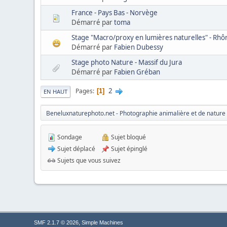
France - Pays Bas - Norvège
Démarré par
toma
Stage "Macro/proxy en lumières naturelles" - Rhôn
Démarré par
Fabien Dubessy
Stage photo Nature - Massif du Jura
Démarré par
Fabien Gréban
2
Pages
1
EN HAUT
Beneluxnaturephoto.net - Photographie animalière et de nature
Sondage
Sujet bloqué
Sujet déplacé
Sujet épinglé
Sujets que vous suivez
,
SMF 2.1.7 © 2026
Simple Machines