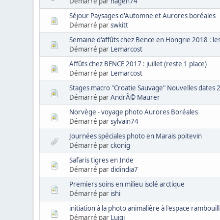
Démarré par
hagen74
Séjour Paysages d'Automne et Aurores boréales
Démarré par
swkitt
Semaine d'affûts chez Bence en Hongrie 2018 : le
Démarré par
Lemarcost
Affûts chez BENCE 2017 : juillet (reste 1 place)
Démarré par
Lemarcost
Stages macro "Croatie Sauvage" Nouvelles dates 
Démarré par
AndrÃ© Maurer
Norvège - voyage photo Aurores Boréales
Démarré par
sylvain74
Journées spéciales photo en Marais poitevin
Démarré par
ckonig
Safaris tigres en Inde
Démarré par
didindia7
Premiers soins en milieu isolé arctique
Démarré par
ishi
initiation à la photo animalière à l'espace rambouil
Démarré par
Luigi