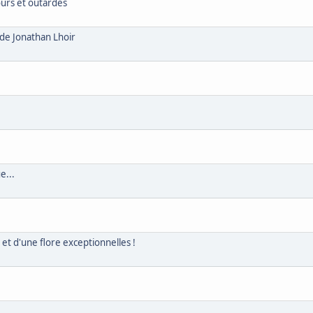
ours et outardes
de Jonathan Lhoir
e...
r
et d'une flore exceptionnelles !