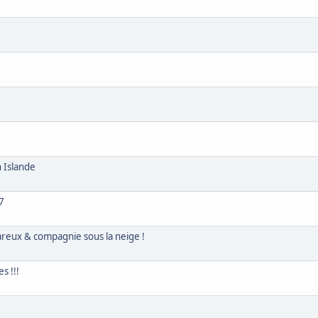
 Islande
7
reux & compagnie sous la neige !
s !!!