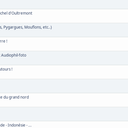
Michel d'Oultremont
, Pygargues, Mouflons, etc..)
rre !
c Audiophil-foto
utours !
te du grand nord
e - Indonésie - ...