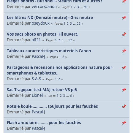
Pièges photos - Bushnell - Stealth cam et autres !
Démarré par
vercorscanon
1
2
3
...
90
Pages
Les filtres ND (Densité neutre) - Gris neutre
Démarré par
oseydoux
1
2
3
...
22
Pages
Vos sacs photo en photos. Fil ouvert.
Démarré par
alf21
1
2
3
...
12
Pages
Tableaux caracteristiques materiels Canon
Démarré par
Pascal-J
1
2
Pages
Partageons & recensons nos applications nature pour
smartphones & tablettes...
Démarré par
S.A.S
1
2
Pages
Sac Tragopan test MAJ retour V3 p.6
Démarré par
Lionel
1
2
3
...
6
Pages
Rotule boule ............ toujours pour les fauchés
Démarré par
Pascal-J
Flash annulaire ........ pour les fauchés
Démarré par
Pascal-J