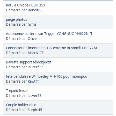
Rotule Uniqball UBH 35X
Démarré par
Benoit68
piège photos
Démarré par
hvms
Autonomie batterie sur Trigger YONGNUO YN622N-II
Démarré par
O-live
Connecteur alimentation 12v externe Bushnell 119977M
Démarré par
MarcNICE
Bavette support téléobjectif
Démarré par
laucerf77
tête pendulaire Wimbetley MH-100 pour monopod
Démarré par
Rawtiff
Trépied feisol
Démarré par
lucver13
Couple boîtier objo
Démarré par Steph.45