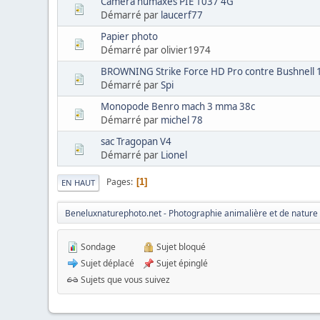
Camera numaxes PIE 1037 4G
Démarré par
laucerf77
Papier photo
Démarré par olivier1974
BROWNING Strike Force HD Pro contre Bushnell
Démarré par
Spi
Monopode Benro mach 3 mma 38c
Démarré par
michel 78
sac Tragopan V4
Démarré par
Lionel
Pages
1
EN HAUT
Beneluxnaturephoto.net - Photographie animalière et de nature
Sondage
Sujet bloqué
Sujet déplacé
Sujet épinglé
Sujets que vous suivez