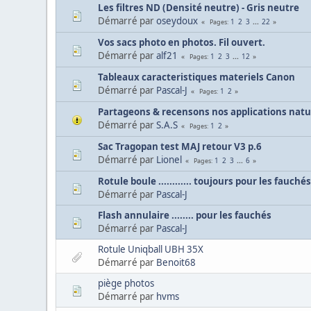
Les filtres ND (Densité neutre) - Gris neutre
Démarré par
oseydoux
1
2
3
...
22
Pages
Vos sacs photo en photos. Fil ouvert.
Démarré par
alf21
1
2
3
...
12
Pages
Tableaux caracteristiques materiels Canon
Démarré par
Pascal-J
1
2
Pages
Partageons & recensons nos applications natu
Démarré par
S.A.S
1
2
Pages
Sac Tragopan test MAJ retour V3 p.6
Démarré par
Lionel
1
2
3
...
6
Pages
Rotule boule ............ toujours pour les fauché
Démarré par
Pascal-J
Flash annulaire ........ pour les fauchés
Démarré par
Pascal-J
Rotule Uniqball UBH 35X
Démarré par
Benoit68
piège photos
Démarré par
hvms