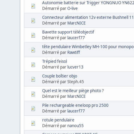
Autonomie batterie sur Trigger YONGNUO YN622
Démarré par
O-live
Connecteur alimentation 12v externe Bushnell 
Démarré par
MarcNICE
Bavette support téléobjectif
Démarré par
laucerf77
tête pendulaire Wimbetley MH-100 pour monop
Démarré par
Rawtiff
Trépied feisol
Démarré par
lucver13
Couple boîtier objo
Démarré par Steph.45
Quel est le meilleur piège photo ?
Démarré par
MarcNICE
Pile rechargeable eneloop pro 2500
Démarré par
laucerf77
rotule pendulaire
Démarré par
nanou55