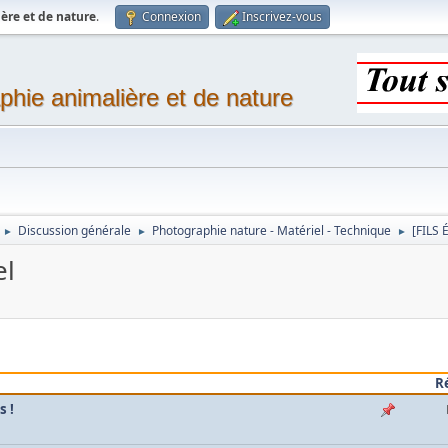
ère et de nature
.
Connexion
Inscrivez-vous
phie animalière et de nature
Discussion générale
Photographie nature - Matériel - Technique
[FILS 
►
►
►
el
R
s !