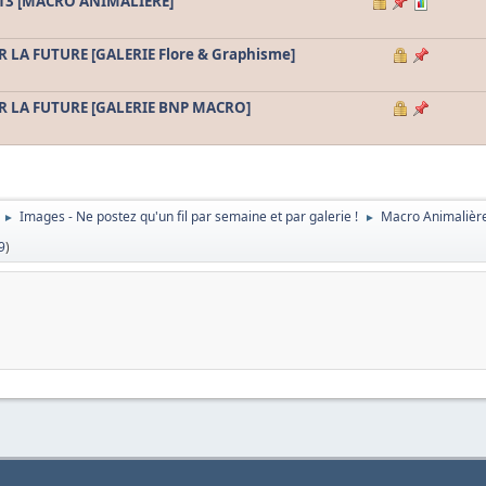
013 [MACRO ANIMALIERE]
 LA FUTURE [GALERIE Flore & Graphisme]
R LA FUTURE [GALERIE BNP MACRO]
Images - Ne postez qu'un fil par semaine et par galerie !
Macro Animalièr
►
►
9
)