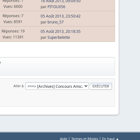
Réponses: 1
16 Août 2013, 09:09:50
Vues: 6600
par
PITOUX56
Réponses: 7
05 Août 2013, 23:50:42
Vues: 8591
par
bruno_57
Réponses: 19
05 Août 2013, 20:18:35
Vues: 11391
par
Superbelette
e
Aller à
|
|
Aide
Termes et Règles
En haut ▲