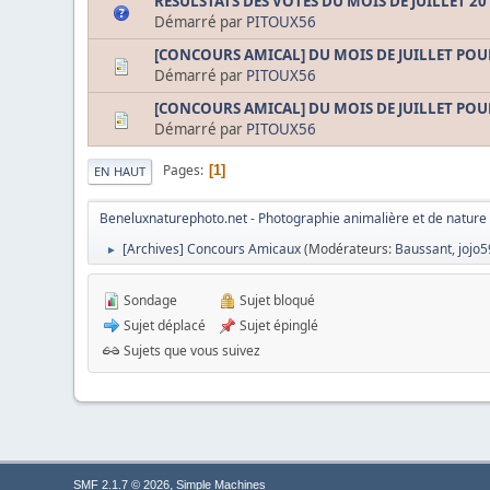
RESULSTATS DES VOTES DU MOIS DE JUILLET 2
Démarré par
PITOUX56
[CONCOURS AMICAL] DU MOIS DE JUILLET POUR
Démarré par
PITOUX56
[CONCOURS AMICAL] DU MOIS DE JUILLET POU
Démarré par
PITOUX56
Pages
1
EN HAUT
Beneluxnaturephoto.net - Photographie animalière et de nature
[Archives] Concours Amicaux
(Modérateurs:
Baussant
,
jojo5
►
Sondage
Sujet bloqué
Sujet déplacé
Sujet épinglé
Sujets que vous suivez
,
SMF 2.1.7 © 2026
Simple Machines