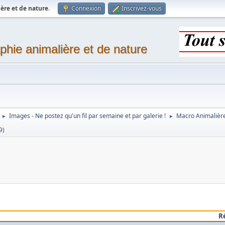
ère et de nature
.
Connexion
Inscrivez-vous
phie animalière et de nature
Images - Ne postez qu'un fil par semaine et par galerie !
Macro Animalièr
►
►
9
)
R