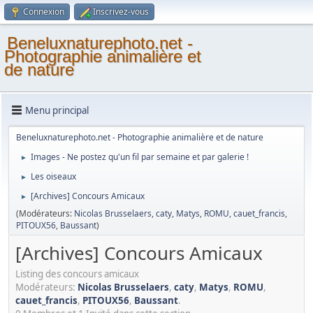
Connexion
Inscrivez-vous
Beneluxnaturephoto.net -
Photographie animalière et
de nature
Menu principal
Beneluxnaturephoto.net - Photographie animalière et de nature
Images - Ne postez qu'un fil par semaine et par galerie !
►
Les oiseaux
►
[Archives] Concours Amicaux
►
(Modérateurs:
Nicolas Brusselaers
,
caty
,
Matys
,
ROMU
,
cauet_francis
,
PITOUX56
,
Baussant
)
[Archives] Concours Amicaux
Listing des concours amicaux
Modérateurs:
Nicolas Brusselaers
,
caty
,
Matys
,
ROMU
,
cauet_francis
,
PITOUX56
,
Baussant
.