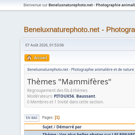
Bienvenue sur
Beneluxnaturephoto.net - Photographie animali
Beneluxnaturephoto.net - Photogra
07 Août 2026, 01:53:06
Accueil
Beneluxnaturephoto.net - Photographie animalière et de nature
Thèmes "Mammifères"
Regroupement des fils à thèmes
Modérateurs:
PITOUX56
,
Baussant
.
0 Membres et 1 Invité dans cette section.
Pages
1
EN BAS
Sujet
/
Démarré par
Thème : Vos plus belles photos sur LES RENAR