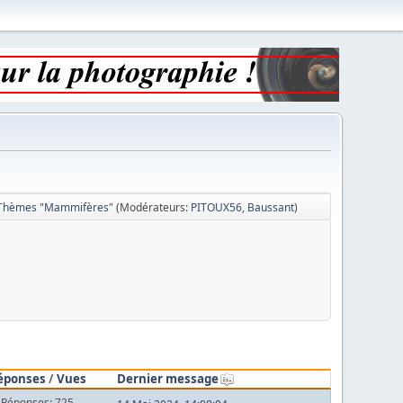
Thèmes "Mammifères"
(Modérateurs:
PITOUX56
,
Baussant
)
éponses
/
Vues
Dernier message
Réponses: 725