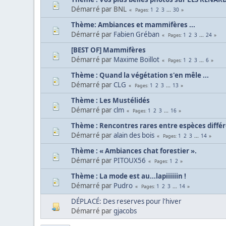
Démarré par BNL
1
2
3
...
30
Pages
Thème: Ambiances et mammifères ...
Démarré par
Fabien Gréban
1
2
3
...
24
Pages
[BEST OF] Mammifères
Démarré par
Maxime Boillot
1
2
3
...
6
Pages
Thème : Quand la végétation s'en mêle ...
Démarré par
CLG
1
2
3
...
13
Pages
Thème : Les Mustélidés
Démarré par
clm
1
2
3
...
16
Pages
Thème : Rencontres rares entre espèces diffé
Démarré par
alain des bois
1
2
3
...
14
Pages
Thème : « Ambiances chat forestier ».
Démarré par
PITOUX56
1
2
Pages
Thème : La mode est au...lapiiiiiin !
Démarré par
Pudro
1
2
3
...
14
Pages
DÉPLACÉ: Des reserves pour l'hiver
Démarré par
gjacobs