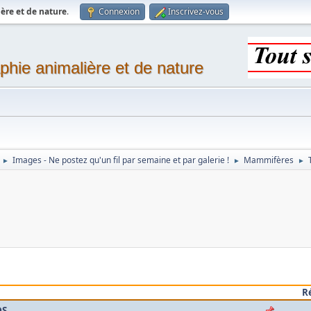
ère et de nature
.
Connexion
Inscrivez-vous
phie animalière et de nature
Images - Ne postez qu'un fil par semaine et par galerie !
Mammifères
►
►
►
R
DS