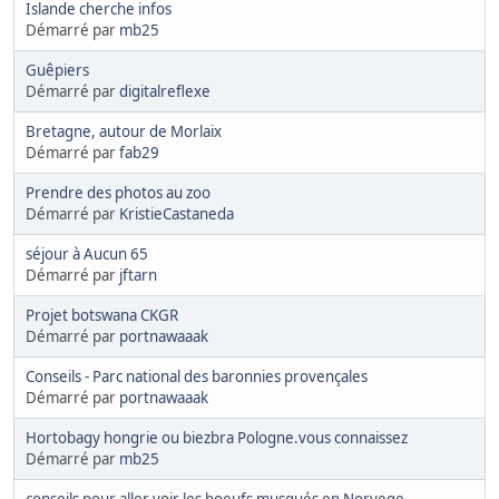
Islande cherche infos
Démarré par
mb25
Guêpiers
Démarré par
digitalreflexe
Bretagne, autour de Morlaix
Démarré par
fab29
Prendre des photos au zoo
Démarré par
KristieCastaneda
séjour à Aucun 65
Démarré par
jftarn
Projet botswana CKGR
Démarré par
portnawaaak
Conseils - Parc national des baronnies provençales
Démarré par
portnawaaak
Hortobagy hongrie ou biezbra Pologne.vous connaissez
Démarré par
mb25
conseils pour aller voir les boeufs musqués en Norvege