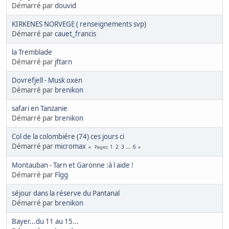
Démarré par
douvid
KIRKENES NORVEGE ( renseignements svp)
Démarré par
cauet_francis
la Tremblade
Démarré par
jftarn
Dovrefjell - Musk oxen
Démarré par
brenikon
safari en Tanzanie
Démarré par
brenikon
Col de la colombiére (74) ces jours ci
Démarré par
micromax
1
2
3
...
6
Pages
Montauban - Tarn et Garonne :à l aide !
Démarré par
Flgg
séjour dans la réserve du Pantanal
Démarré par
brenikon
Bayer...du 11 au 15...