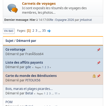
Carnets de voyages
Ici sont exposés les résumés de voyages des
membres, les photos...
Dernier message:
Hier
à 14:17:00
Re : Espagne 2026
par
jmlustrat
2
3
...
35
Pages
1
EN BAS
Sujet
/
Démarré par
Co voiturage
Démarré par FranÃ§ois64
Liste des affûts payants
Démarré par
gde
1
2
3
Pages
Carte du monde des Bénéluxiens
Démarré par
PITOUX56
Bois, marais et plages picardes...
Démarré par
Betal
1
2
3
...
11
Pages
POM