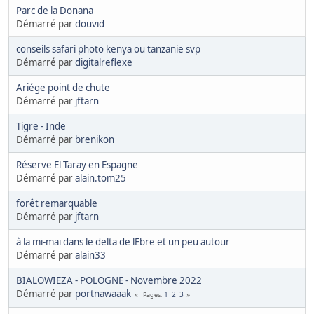
Parc de la Donana
Démarré par
douvid
conseils safari photo kenya ou tanzanie svp
Démarré par
digitalreflexe
Ariége point de chute
Démarré par
jftarn
Tigre - Inde
Démarré par
brenikon
Réserve El Taray en Espagne
Démarré par
alain.tom25
forêt remarquable
Démarré par
jftarn
à la mi-mai dans le delta de lEbre et un peu autour
Démarré par
alain33
BIALOWIEZA - POLOGNE - Novembre 2022
Démarré par
portnawaaak
1
2
3
Pages