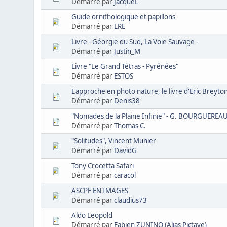
Démarré par
JacqueL
Guide ornithologique et papillons
Démarré par
LRE
Livre - Géorgie du Sud, La Voie Sauvage -
Démarré par
Justin_M
Livre "Le Grand Tétras - Pyrénées"
Démarré par
ESTOS
L'approche en photo nature, le livre d'Eric Breyto
Démarré par
Denis38
"Nomades de la Plaine Infinie" - G. BOURGUEREA
Démarré par
Thomas C.
"Solitudes", Vincent Munier
Démarré par
DavidG
Tony Crocetta Safari
Démarré par
caracol
ASCPF EN IMAGES
Démarré par
claudius73
Aldo Leopold
Démarré par
Fabien ZUNINO (Alias Pictave)