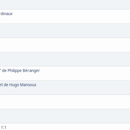
ardinaux
0" de Philippe Béranger
r et de Hugo Mansoux
 1:1