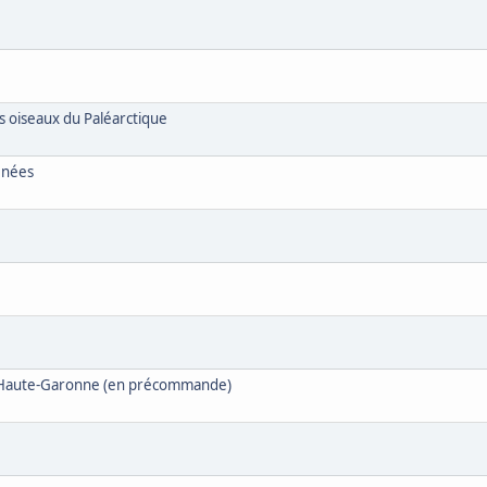
s oiseaux du Paléarctique
énées
t Haute-Garonne (en précommande)