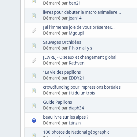
Démarré par
ben21
livres pour debuter la macro animaliere...
Démarré par
jean14
J'ai l'immense joie de vous présenter...
Démarré par
Mgoupil
Sauvages Orchidées
Démarré par
P h o n a l y s
[LIVRE] - Oiseaux et changement global
Démarré par
Rathven
' La vie des papillons '
Démarré par
EDDY21
crowdfunding pour impressions boréales
Démarré par
titi du un trois
Guide Papillons
Démarré par
diaph34
beau livre sur les alpes ?
Démarré par
tzinzin
100 photos de National géographic