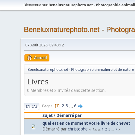
Bienvenue sur
Beneluxnaturephoto.net - Photographie animali
Beneluxnaturephoto.net - Photogra
07 Août 2026, 09:43:12
Accueil
Beneluxnaturephoto.net - Photographie animalière et de nature
Livres
0 Membres et 2 Invités dans cette section.
2
3
...
6
Pages
1
EN BAS
Sujet
/
Démarré par
quel est en ce moment votre livre de chevet
Démarré par
christophe
1
2
3
...
7
Pages