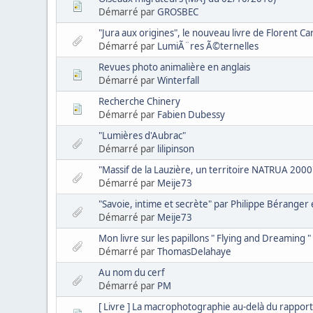
Démarré par
GROSBEC
"Jura aux origines", le nouveau livre de Florent C
Démarré par
LumiÃ¨res Ã©ternelles
Revues photo animalière en anglais
Démarré par
Winterfall
Recherche Chinery
Démarré par
Fabien Dubessy
"Lumières d'Aubrac"
Démarré par
lilipinson
"Massif de la Lauzière, un territoire NATRUA 200
Démarré par
Meije73
"Savoie, intime et secrète" par Philippe Bérange
Démarré par
Meije73
Mon livre sur les papillons " Flying and Dreaming "
Démarré par
ThomasDelahaye
Au nom du cerf
Démarré par
PM
[ Livre ] La macrophotographie au-delà du rapport