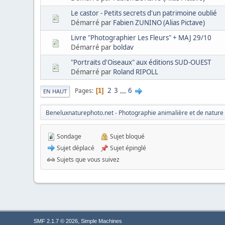
Le castor - Petits secrets d'un patrimoine oublié
Démarré par
Fabien ZUNINO (Alias Pictave)
Livre "Photographier Les Fleurs" + MAJ 29/10
Démarré par
boldav
"Portraits d'Oiseaux" aux éditions SUD-OUEST
Démarré par
Roland RIPOLL
2
3
...
6
Pages
1
EN HAUT
Beneluxnaturephoto.net - Photographie animalière et de nature
Sondage
Sujet bloqué
Sujet déplacé
Sujet épinglé
Sujets que vous suivez
,
SMF 2.1.7 © 2026
Simple Machines