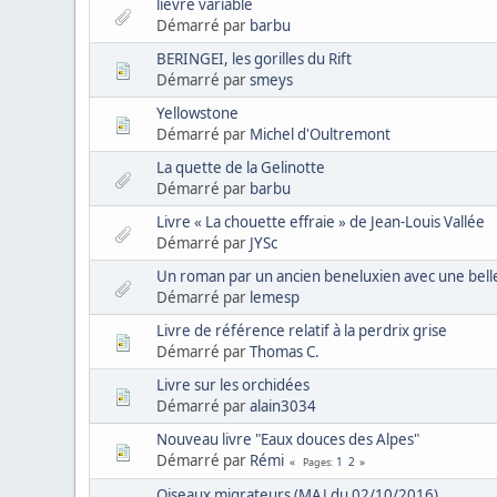
lièvre variable
Démarré par
barbu
BERINGEI, les gorilles du Rift
Démarré par
smeys
Yellowstone
Démarré par
Michel d'Oultremont
La quette de la Gelinotte
Démarré par
barbu
Livre « La chouette effraie » de Jean-Louis Vallée
Démarré par
JYSc
Un roman par un ancien beneluxien avec une bell
Démarré par
lemesp
Livre de référence relatif à la perdrix grise
Démarré par
Thomas C.
Livre sur les orchidées
Démarré par
alain3034
Nouveau livre "Eaux douces des Alpes"
Démarré par
Rémi
1
2
Pages
Oiseaux migrateurs (MAJ du 02/10/2016)