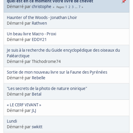
quel est en ce moment votre livre de chevet
Démarré par
christophe
1
2
3
...
7
Pages
Haunter of the Woods - Jonathan Lhoir
Démarré par
Rathven
Un beau livre Macro - Proxi
Démarré par
EDDY21
Je suis à la recherche du Guide encyclopédique des oiseaux du
Paléarctique
Démarré par Thichodrome74
Sortie de mon nouveau livre sur la Faune des Pyrénées
Démarré par
Rebelle
"Les secrets de la photo de nature onirique"
Démarré par
Betal
« LE CERF VIVANT »
Démarré par
JLJ
Lundi
Démarré par
swkitt