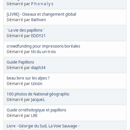
Démarré par
P h o n a l y s
[LIVRE] - Oiseaux et changement global
Démarré par
Rathven
' La vie des papillons '
Démarré par
EDDY21
crowdfunding pour impressions boréales
Démarré par
titi du un trois
Guide Papillons
Démarré par
diaph34
beau livre sur les alpes ?
Démarré par
tzinzin
100 photos de National géographic
Démarré par
JacqueL
Guide ornithologique et papillons
Démarré par
LRE
Livre - Géorgie du Sud, La Voie Sauvage -