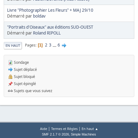
Livre "Photographier Les Fleurs" + MAJ 29/10
Démarré par
boldav
"Portraits d'Oiseaux" aux éditions SUD-OUEST
Démarré par
Roland RIPOLL
2
3
...
6
Pages
1
EN HAUT
Sondage
Sujet déplacé
Sujet bloqué
Sujet épinglé
Sujets que vous suivez
|
|
Aide
Termes et Règles
En haut ▲
,
SMF 2.1.7 © 2026
Simple Machines