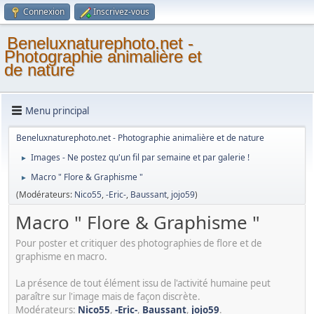
Connexion
Inscrivez-vous
Beneluxnaturephoto.net -
Photographie animalière et
de nature
Menu principal
Beneluxnaturephoto.net - Photographie animalière et de nature
Images - Ne postez qu'un fil par semaine et par galerie !
►
Macro " Flore & Graphisme "
►
(Modérateurs:
Nico55
,
-Eric-
,
Baussant
,
jojo59
)
Macro " Flore & Graphisme "
Pour poster et critiquer des photographies de flore et de
graphisme en macro.
La présence de tout élément issu de l'activité humaine peut
paraître sur l'image mais de façon discrète.
Modérateurs:
Nico55
,
-Eric-
,
Baussant
,
jojo59
.