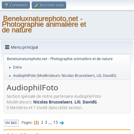
Connexion
Inscrivez-vous
Beneluxnaturephoto.net -
Photographie animalière et
de nature
Menu principal
Beneluxnaturephoto.net - Photographie animalière et de nature
Extra
►
AudiophilFoto
(Modérateurs:
Nicolas Brusselaers
,
Lili
,
DavidG
)
►
AudiophilFoto
Section spéciale de notre partenaire Audiophil-Foto
Modérateurs:
Nicolas Brusselaers
,
Lili
,
DavidG
.
0 Membres et 1 Invité dans cette section.
2
3
...
15
Pages
1
EN BAS