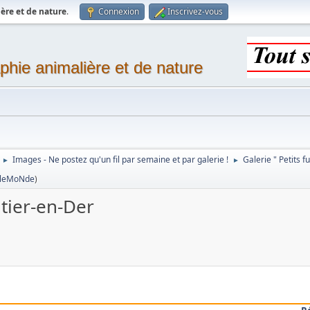
ère et de nature
.
Connexion
Inscrivez-vous
phie animalière et de nature
Images - Ne postez qu'un fil par semaine et par galerie !
Galerie " Petits f
►
►
TleMoNde
)
ntier-en-Der