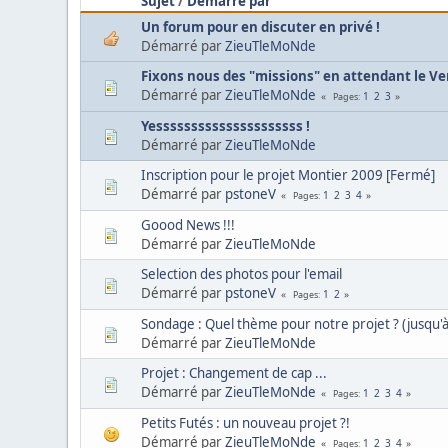
Sujet
/
Démarré par
Un forum pour en discuter en privé !
Démarré par
ZieuTleMoNde
Fixons nous des "missions" en attendant le Ver
Démarré par
ZieuTleMoNde
1
2
3
Pages
Yesssssssssssssssssssss !
Démarré par
ZieuTleMoNde
Inscription pour le projet Montier 2009 [Fermé]
Démarré par
pstoneV
1
2
3
4
Pages
Goood News !!!
Démarré par
ZieuTleMoNde
Selection des photos pour l'email
Démarré par
pstoneV
1
2
Pages
Sondage : Quel thème pour notre projet ? (jusqu'
Démarré par
ZieuTleMoNde
Projet : Changement de cap ...
Démarré par
ZieuTleMoNde
1
2
3
4
Pages
Petits Futés : un nouveau projet ?!
Démarré par
ZieuTleMoNde
1
2
3
4
Pages