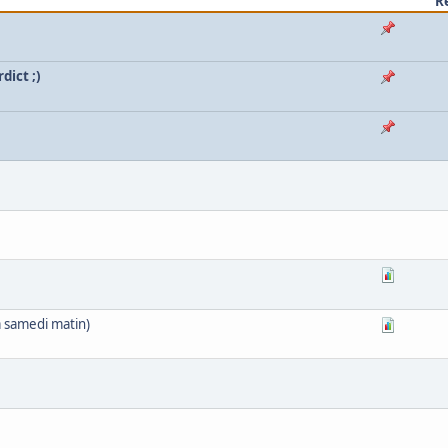
R
dict ;)
à samedi matin)