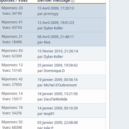
éponses
/
Vues
Dernier message
Réponses: 20
15 Avril 2009, 17:20:13
Vues: 34190
par jeremyyy
Réponses: 61
12 Avril 2009, 19:01:23
Vues: 43754
par
Dylan Koller
Réponses: 21
08 Avril 2009, 21:48:11
Vues: 18496
par
Kiva
Réponses: 83
15 Février 2010, 21:26:14
Vues: 62309
par
Dylan Koller
Réponses: 13
25 Janvier 2009, 19:58:42
Vues: 15145
par
Dominique.D
Réponses: 42
19 Janvier 2009, 00:56:16
Vues: 27950
par
Michel d'Oultremont
Réponses: 14
18 Janvier 2009, 13:21:56
Vues: 15017
par
ZieuTleMoNde
Réponses: 76
14 Janvier 2009, 00:16:39
Vues: 54256
par
leop91
Réponses: 92
03 Janvier 2009, 22:08:48
Vues: 68398
par
Julie P.