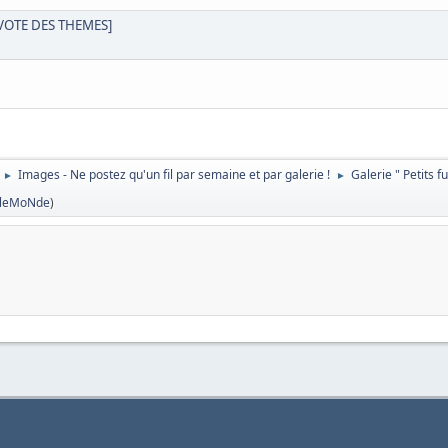
 [VOTE DES THEMES]
Images - Ne postez qu'un fil par semaine et par galerie !
Galerie " Petits f
►
►
TleMoNde
)