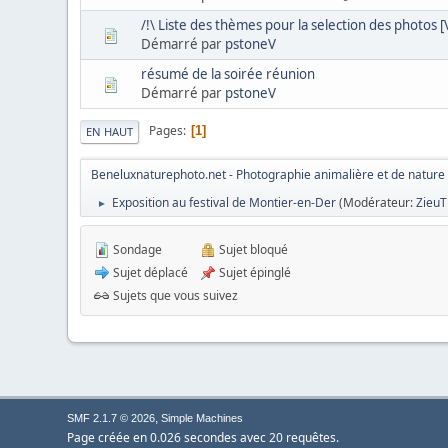
/!\ Liste des thèmes pour la selection des photos
Démarré par
pstoneV
résumé de la soirée réunion
Démarré par
pstoneV
Pages
1
EN HAUT
Beneluxnaturephoto.net - Photographie animalière et de nature
Exposition au festival de Montier-en-Der
(Modérateur:
Zieu
►
Sondage
Sujet bloqué
Sujet déplacé
Sujet épinglé
Sujets que vous suivez
,
SMF 2.1.7 © 2026
Simple Machines
Page créée en 0.026 secondes avec 20 requêtes.