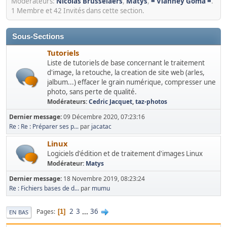
Modérateurs:
Nicolas Brusselaers
,
Matys
,
= Vianney Goma =
.
1 Membre et 42 Invités dans cette section.
Sous-Sections
Tutoriels
Liste de tutoriels de base concernant le traitement
d'image, la retouche, la creation de site web (arles,
jalbum...) effacer le grain numérique, compresser une
photo, sans perte de qualité.
Modérateurs:
Cedric Jacquet
,
taz-photos
Dernier message:
09 Décembre 2020, 07:23:16
Re : Re : Préparer ses p...
par
jacatac
Linux
Logiciels d'édition et de traitement d'images Linux
Modérateur:
Matys
Dernier message:
18 Novembre 2019, 08:23:24
Re : Fichiers bases de d...
par
mumu
2
3
...
36
Pages
1
EN BAS