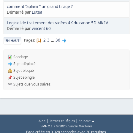
comment "aplanir" un grand tirage ?
Démarré par
Lutea
Logiciel de traitement des vidéos 4K du canon 5D MK IV
Démarré par
vincent 60
2
3
...
36
Pages
1
EN HAUT
Sondage
Sujet déplacé
Sujet bloqué
Sujet épinglé
Sujets que vous suivez
|
|
Aide
Termes et Règles
En haut ▲
,
SMF 2.1.7 © 2026
Simple Machines
Page créée en 0.028 secondes avec 20 requêtes.