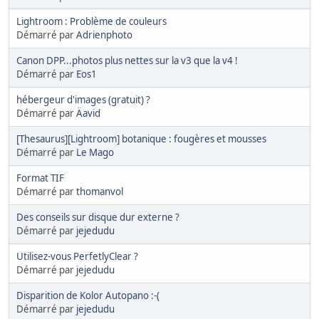
Lightroom : Problème de couleurs
Démarré par
Adrienphoto
Canon DPP...photos plus nettes sur la v3 que la v4 !
Démarré par
Eos1
hébergeur d'images (gratuit) ?
Démarré par
Äavid
[Thesaurus][Lightroom] botanique : fougères et mousses
Démarré par
Le Mago
Format TIF
Démarré par
thomanvol
Des conseils sur disque dur externe ?
Démarré par
jejedudu
Utilisez-vous PerfetlyClear ?
Démarré par
jejedudu
Disparition de Kolor Autopano :-(
Démarré par
jejedudu